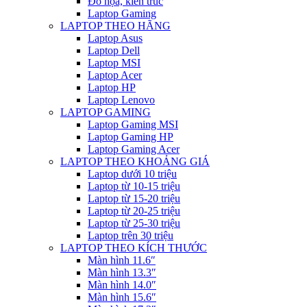
Đồ họa, kiến trúc
Laptop Gaming
LAPTOP THEO HÃNG
Laptop Asus
Laptop Dell
Laptop MSI
Laptop Acer
Laptop HP
Laptop Lenovo
LAPTOP GAMING
Laptop Gaming MSI
Laptop Gaming HP
Laptop Gaming Acer
LAPTOP THEO KHOẢNG GIÁ
Laptop dưới 10 triệu
Laptop từ 10-15 triệu
Laptop từ 15-20 triệu
Laptop từ 20-25 triệu
Laptop từ 25-30 triệu
Laptop trên 30 triệu
LAPTOP THEO KÍCH THƯỚC
Màn hình 11.6″
Màn hình 13.3″
Màn hình 14.0″
Màn hình 15.6″