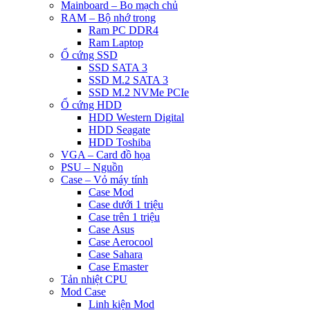
Mainboard – Bo mạch chủ
RAM – Bộ nhớ trong
Ram PC DDR4
Ram Laptop
Ổ cứng SSD
SSD SATA 3
SSD M.2 SATA 3
SSD M.2 NVMe PCIe
Ổ cứng HDD
HDD Western Digital
HDD Seagate
HDD Toshiba
VGA – Card đồ họa
PSU – Nguồn
Case – Vỏ máy tính
Case Mod
Case dưới 1 triệu
Case trên 1 triệu
Case Asus
Case Aerocool
Case Sahara
Case Emaster
Tản nhiệt CPU
Mod Case
Linh kiện Mod