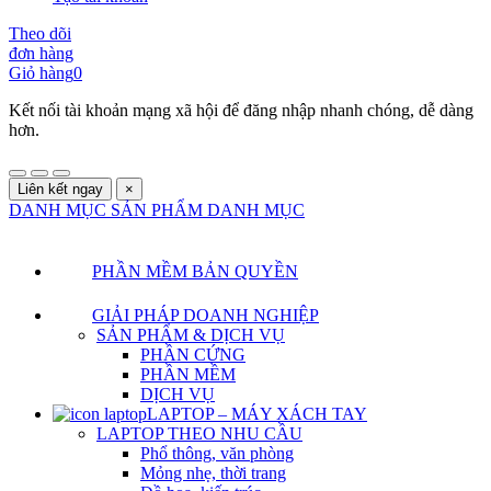
Theo dõi
đơn hàng
Giỏ hàng
0
Kết nối tài khoản mạng xã hội để đăng nhập nhanh chóng, dễ dàng
hơn.
Liên kết ngay
×
DANH MỤC SẢN PHẨM
DANH MỤC
PHẦN MỀM BẢN QUYỀN
GIẢI PHÁP DOANH NGHIỆP
SẢN PHẨM & DỊCH VỤ
PHẦN CỨNG
PHẦN MỀM
DỊCH VỤ
LAPTOP – MÁY XÁCH TAY
LAPTOP THEO NHU CẦU
Phổ thông, văn phòng
Mỏng nhẹ, thời trang