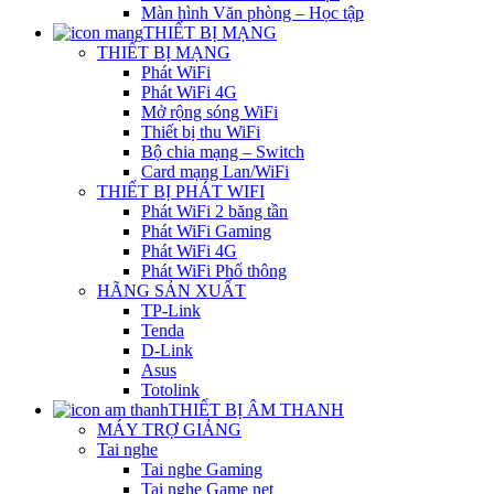
Màn hình Văn phòng – Học tập
THIẾT BỊ MẠNG
THIẾT BỊ MẠNG
Phát WiFi
Phát WiFi 4G
Mở rộng sóng WiFi
Thiết bị thu WiFi
Bộ chia mạng – Switch
Card mạng Lan/WiFi
THIẾT BỊ PHÁT WIFI
Phát WiFi 2 băng tần
Phát WiFi Gaming
Phát WiFi 4G
Phát WiFi Phổ thông
HÃNG SẢN XUẤT
TP-Link
Tenda
D-Link
Asus
Totolink
THIẾT BỊ ÂM THANH
MÁY TRỢ GIẢNG
Tai nghe
Tai nghe Gaming
Tai nghe Game net