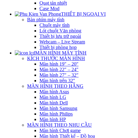
Quạt tản nhiệt
Case Mod
THIẾT BỊ NGOẠI VI
Bàn phím máy tính
Chuột máy tính
Lót chuột Văn phòng
Thiết bị lưu trữ ngoài
Webcam – Live Stream
Thiết bị phòng họp
MÀN HÌNH MÁY TÍNH
KÍCH THƯỚC MÀN HÌNH
Màn hình 19″ – 20″
Màn hình 22″ – 24″
Màn hình 27″ – 32″
Màn hình trên 32″
MÀN HÌNH THEO HÃNG
Màn hình Asus
Màn hình LG
Màn hình Dell
Màn hình Samsung
Màn hình Philips
Màn hình HP
MÀN HÌNH THEO NHU CẦU
Màn hình Chơi game
Màn hình Thiết kế – Đồ họa