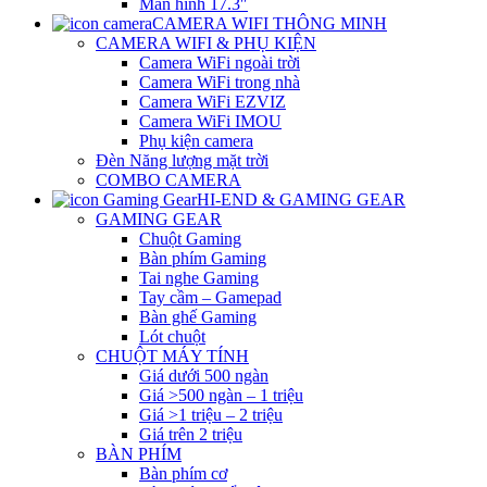
Màn hình 17.3″
CAMERA WIFI THÔNG MINH
CAMERA WIFI & PHỤ KIỆN
Camera WiFi ngoài trời
Camera WiFi trong nhà
Camera WiFi EZVIZ
Camera WiFi IMOU
Phụ kiện camera
Đèn Năng lượng mặt trời
COMBO CAMERA
HI-END & GAMING GEAR
GAMING GEAR
Chuột Gaming
Bàn phím Gaming
Tai nghe Gaming
Tay cầm – Gamepad
Bàn ghế Gaming
Lót chuột
CHUỘT MÁY TÍNH
Giá dưới 500 ngàn
Giá >500 ngàn – 1 triệu
Giá >1 triệu – 2 triệu
Giá trên 2 triệu
BÀN PHÍM
Bàn phím cơ