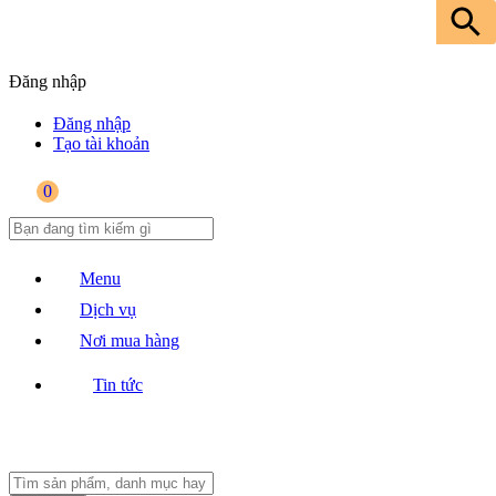
Đăng nhập
Đăng nhập
Tạo tài khoản
0
Menu
Dịch vụ
Nơi mua hàng
Tin tức