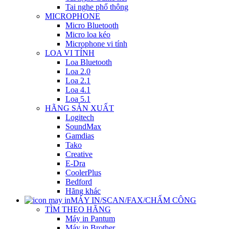
Tai nghe phổ thông
MICROPHONE
Micro Bluetooth
Micro loa kéo
Microphone vi tính
LOA VI TÍNH
Loa Bluetooth
Loa 2.0
Loa 2.1
Loa 4.1
Loa 5.1
HÃNG SẢN XUẤT
Logitech
SoundMax
Gamdias
Tako
Creative
E-Dra
CoolerPlus
Bedford
Hãng khác
MÁY IN/SCAN/FAX/CHẤM CÔNG
TÌM THEO HÃNG
Máy in Pantum
Máy in Brother