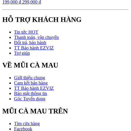
199,000
₫
299,000
₫
HỖ TRỢ KHÁCH HÀNG
Tin tức HOT
Thanh toán, vận chuyển
Đổi trả, bảo hành
TT Bảo hành EZVIZ
Trợ giúp
VỀ MŨI CÀ MAU
Giới thiệu chung
Cam kết bán hàng
TT Bảo hành EZVIZ
Bảo mật thông tin
Góc Tuyển dụng
MŨI CÀ MAU TRÊN
Tìm cửa hàng
Facebook