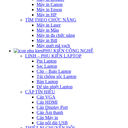
Máy in Canon
Máy in Epson
Máy in HP
TÌM THEO CHỨC NĂNG
Máy in Laser
Máy in Màu
Máy in đa chức năng
Máy in Bill
Máy quét mã vạch
PHỤ KIỆN CÔNG NGHỆ
LINH – PHỤ KIỆN LAPTOP
Pin Laptop
Sạc Laptop
Cặp – Balo Laptop
Túi chống sốc Laptop
Bàn Laptop
Đế tản nhiệt Laptop
CÁP TÍN HIỆU
Cáp VGA
Cáp HDMI
Cáp Display Port
Cáp Âm thanh
Cáp Máy in
Cáp nối dài USB
THIẾT BỊ CHUYỂN ĐỔI