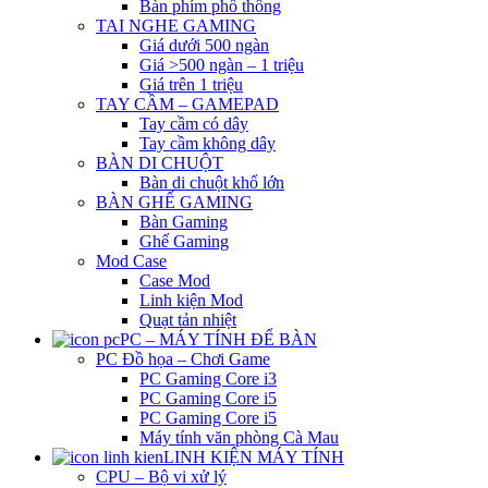
Bàn phím phổ thông
TAI NGHE GAMING
Giá dưới 500 ngàn
Giá >500 ngàn – 1 triệu
Giá trên 1 triệu
TAY CẦM – GAMEPAD
Tay cầm có dây
Tay cầm không dây
BÀN DI CHUỘT
Bàn di chuột khổ lớn
BÀN GHẾ GAMING
Bàn Gaming
Ghế Gaming
Mod Case
Case Mod
Linh kiện Mod
Quạt tản nhiệt
PC – MÁY TÍNH ĐỂ BÀN
PC Đồ họa – Chơi Game
PC Gaming Core i3
PC Gaming Core i5
PC Gaming Core i5
Máy tính văn phòng Cà Mau
LINH KIỆN MÁY TÍNH
CPU – Bộ vi xử lý