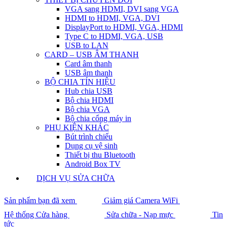
VGA sang HDMI, DVI sang VGA
HDMI to HDMI, VGA, DVI
DisplayPort to HDMI, VGA, HDMI
Type C to HDMI, VGA, USB
USB to LAN
CARD – USB ÂM THANH
Card âm thanh
USB âm thanh
BỘ CHIA TÍN HIỆU
Hub chia USB
Bộ chia HDMI
Bộ chia VGA
Bộ chia cổng máy in
PHỤ KIỆN KHÁC
Bút trình chiếu
Dụng cụ vệ sinh
Thiết bị thu Bluetooth
Android Box TV
DỊCH VỤ SỬA CHỮA
Sản phẩm bạn đã xem
Giảm giá Camera WiFi
Hệ thống Cửa hàng
Sửa chữa - Nạp mực
Tin
tức