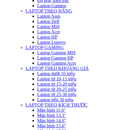
Đồ họa, kiến trúc
Laptop Gaming
LAPTOP THEO HÃNG
Laptop Asus
Laptop Dell
Laptop MSI
Laptop Acer
Laptop HP
Laptop Lenovo
LAPTOP GAMING
Laptop Gaming MSI
Laptop Gaming HP
Laptop Gaming Acer
LAPTOP THEO KHOẢNG GIÁ
Laptop dưới 10 triệu
Laptop từ 10-15 triệu
Laptop từ 15-20 triệu
Laptop từ 20-25 triệu
Laptop từ 25-30 triệu
Laptop trên 30 triệu
LAPTOP THEO KÍCH THƯỚC
Màn hình 11.6″
Màn hình 13.3″
Màn hình 14.0″
Màn hình 15.6″