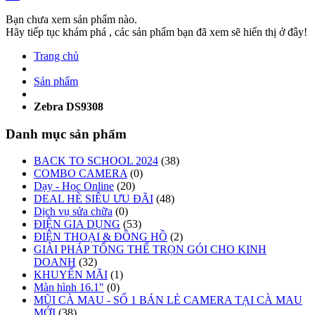
Bạn chưa xem sản phẩm nào.
Hãy tiếp tục khám phá , các sản phẩm bạn đã xem sẽ hiển thị ở đây!
Trang chủ
Sản phẩm
Zebra DS9308
Danh mục sản phẩm
BACK TO SCHOOL 2024
(38)
COMBO CAMERA
(0)
Dạy - Học Online
(20)
DEAL HÈ SIÊU ƯU ĐÃI
(48)
Dịch vụ sửa chữa
(0)
ĐIỆN GIA DỤNG
(53)
ĐIỆN THOẠI & ĐỒNG HỒ
(2)
GIẢI PHÁP TỔNG THỂ TRỌN GÓI CHO KINH
DOANH
(32)
KHUYẾN MÃI
(1)
Màn hình 16.1"
(0)
MŨI CÀ MAU - SỐ 1 BÁN LẺ CAMERA TẠI CÀ MAU
MỚI
(38)