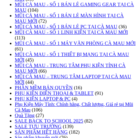
MŨI CÀ MAU - SỐ 1 BÁN LẺ GAMING GEAR TẠI CÀ
MAU
(104)
MŨI CÀ MAU - SỐ 1 BÁN LẺ MÀN HÌNH TẠI CÀ
MAU MỚI
(72)
MŨI CÀ MAU - SỐ 1 BÁN LẺ PC TẠI CÀ MAU
(36)
MŨI CÀ MAU - SỐ 1 LINH KIỆN TẠI CÀ MAU MỚI
(113)
MŨI CÀ MAU - SỐ 1 MÁY VĂN PHÒNG CÀ MAU MỚI
(61)
MŨI CÀ MAU - SỐ 1 THIẾT BỊ MẠNG TẠI CÀ MAU
MỚI
(45)
MŨI CÀ MAU - TRUNG TÂM PHỤ KIỆN TỈNH CÀ
MAU MỚI
(66)
MŨI CÀ MAU – TRUNG TÂM LAPTOP TẠI CÀ MAU
MỚI
(44)
PHẦN MỀM BẢN QUYỀN
(16)
PHỤ KIỆN ĐIỆN THOẠI & TABLET
(91)
PHỤ KIỆN LAPTOP & PC
(4)
Phụ Kiện Máy Tính: Chính hãng, Chất lượng, Giá rẻ tại Mũi
Cà Mau
(106)
Quà Tặng
(27)
SALE BACK TO SCHOOL 2025
(82)
SALE TỰU TRƯỜNG
(139)
SẢN PHẨM HẾT HÀNG
(182)
Sản phẩm khuyến mãi
(76)