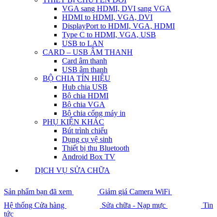
VGA sang HDMI, DVI sang VGA
HDMI to HDMI, VGA, DVI
DisplayPort to HDMI, VGA, HDMI
Type C to HDMI, VGA, USB
USB to LAN
CARD – USB ÂM THANH
Card âm thanh
USB âm thanh
BỘ CHIA TÍN HIỆU
Hub chia USB
Bộ chia HDMI
Bộ chia VGA
Bộ chia cổng máy in
PHỤ KIỆN KHÁC
Bút trình chiếu
Dụng cụ vệ sinh
Thiết bị thu Bluetooth
Android Box TV
DỊCH VỤ SỬA CHỮA
Sản phẩm bạn đã xem
Giảm giá Camera WiFi
Hệ thống Cửa hàng
Sửa chữa - Nạp mực
Tin
tức