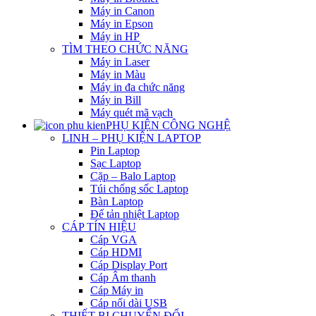
Máy in Canon
Máy in Epson
Máy in HP
TÌM THEO CHỨC NĂNG
Máy in Laser
Máy in Màu
Máy in đa chức năng
Máy in Bill
Máy quét mã vạch
PHỤ KIỆN CÔNG NGHỆ
LINH – PHỤ KIỆN LAPTOP
Pin Laptop
Sạc Laptop
Cặp – Balo Laptop
Túi chống sốc Laptop
Bàn Laptop
Đế tản nhiệt Laptop
CÁP TÍN HIỆU
Cáp VGA
Cáp HDMI
Cáp Display Port
Cáp Âm thanh
Cáp Máy in
Cáp nối dài USB
THIẾT BỊ CHUYỂN ĐỔI