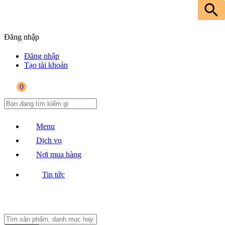
Đăng nhập
Đăng nhập
Tạo tài khoản
0
Menu
Dịch vụ
Nơi mua hàng
Tin tức