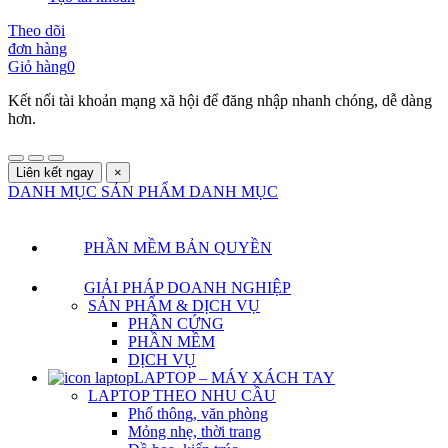
Theo dõi
đơn hàng
Giỏ hàng
0
Kết nối tài khoản mạng xã hội để đăng nhập nhanh chóng, dễ dàng
hơn.
Liên kết ngay
×
DANH MỤC SẢN PHẨM
DANH MỤC
PHẦN MỀM BẢN QUYỀN
GIẢI PHÁP DOANH NGHIỆP
SẢN PHẨM & DỊCH VỤ
PHẦN CỨNG
PHẦN MỀM
DỊCH VỤ
LAPTOP – MÁY XÁCH TAY
LAPTOP THEO NHU CẦU
Phổ thông, văn phòng
Mỏng nhẹ, thời trang