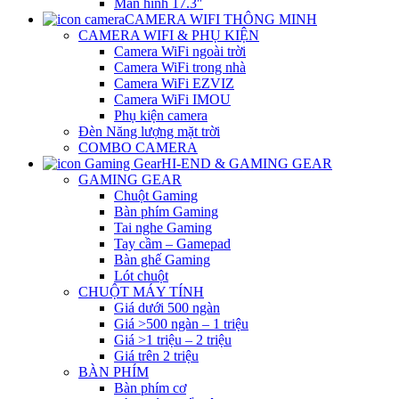
Màn hình 17.3″
CAMERA WIFI THÔNG MINH
CAMERA WIFI & PHỤ KIỆN
Camera WiFi ngoài trời
Camera WiFi trong nhà
Camera WiFi EZVIZ
Camera WiFi IMOU
Phụ kiện camera
Đèn Năng lượng mặt trời
COMBO CAMERA
HI-END & GAMING GEAR
GAMING GEAR
Chuột Gaming
Bàn phím Gaming
Tai nghe Gaming
Tay cầm – Gamepad
Bàn ghế Gaming
Lót chuột
CHUỘT MÁY TÍNH
Giá dưới 500 ngàn
Giá >500 ngàn – 1 triệu
Giá >1 triệu – 2 triệu
Giá trên 2 triệu
BÀN PHÍM
Bàn phím cơ