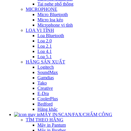
Tai nghe phổ thông
MICROPHONE
Micro Bluetooth
Micro loa kéo
Microphone vi tính
LOA VI TÍNH
Loa Bluetooth
Loa 2.0
Loa 2.1
Loa 4.1
Loa 5.1
HÃNG SẢN XUẤT
Logitech
SoundMax
Gamdias
Tako
Creative
E-Dra
CoolerPlus
Bedford
Hãng khác
MÁY IN/SCAN/FAX/CHẤM CÔNG
TÌM THEO HÃNG
Máy in Pantum
Máy in Brother