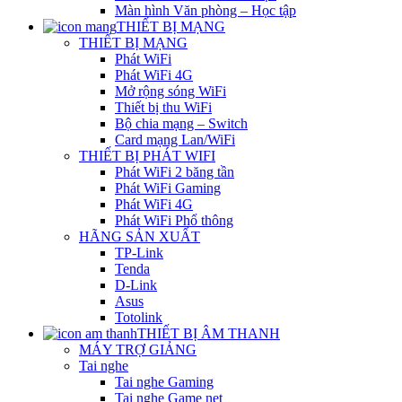
Màn hình Văn phòng – Học tập
THIẾT BỊ MẠNG
THIẾT BỊ MẠNG
Phát WiFi
Phát WiFi 4G
Mở rộng sóng WiFi
Thiết bị thu WiFi
Bộ chia mạng – Switch
Card mạng Lan/WiFi
THIẾT BỊ PHÁT WIFI
Phát WiFi 2 băng tần
Phát WiFi Gaming
Phát WiFi 4G
Phát WiFi Phổ thông
HÃNG SẢN XUẤT
TP-Link
Tenda
D-Link
Asus
Totolink
THIẾT BỊ ÂM THANH
MÁY TRỢ GIẢNG
Tai nghe
Tai nghe Gaming
Tai nghe Game net