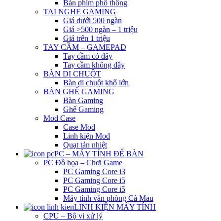
Bàn phím phổ thông
TAI NGHE GAMING
Giá dưới 500 ngàn
Giá >500 ngàn – 1 triệu
Giá trên 1 triệu
TAY CẦM – GAMEPAD
Tay cầm có dây
Tay cầm không dây
BÀN DI CHUỘT
Bàn di chuột khổ lớn
BÀN GHẾ GAMING
Bàn Gaming
Ghế Gaming
Mod Case
Case Mod
Linh kiện Mod
Quạt tản nhiệt
PC – MÁY TÍNH ĐỂ BÀN
PC Đồ họa – Chơi Game
PC Gaming Core i3
PC Gaming Core i5
PC Gaming Core i5
Máy tính văn phòng Cà Mau
LINH KIỆN MÁY TÍNH
CPU – Bộ vi xử lý