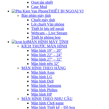
Quạt tản nhiệt
Case Mod
THIẾT BỊ NGOẠI VI
Bàn phím máy tính
Chuột máy tính
Lót chuột Văn phòng
Thiết bị lưu trữ ngoài
Webcam – Live Stream
Thiết bị phòng họp
MÀN HÌNH MÁY TÍNH
KÍCH THƯỚC MÀN HÌNH
Màn hình 19″ – 20″
Màn hình 22″ – 24″
Màn hình 27″ – 32″
Màn hình trên 32″
MÀN HÌNH THEO HÃNG
Màn hình Asus
Màn hình LG
Màn hình Dell
Màn hình Samsung
Màn hình Philips
Màn hình HP
MÀN HÌNH THEO NHU CẦU
Màn hình Chơi game
Màn hình Thiết kế – Đồ họa