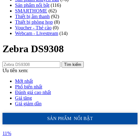
Sản phẩm nổi bật
(116)
SMARTHOME
(62)
Thiết bị âm thanh
(92)
Thiết bị phòng họp
(8)
Voucher - Thẻ cào
(0)
Webcam - Livestream
(14)
Zebra DS9308
Tìm kiếm
Ưu tiên xem:
Mới nhất
Phổ biến nhất
Đánh giá cao nhất
Giá tăng
Giá giảm dần
SẢN PHẨM NỔI BẬT
11%