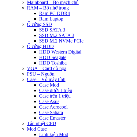
Mainboard – Bo mạch chủ
RAM – Bộ nhớ trong
Ram PC DDR4
Ram Laptop
Ổ cứng SSD
SSD SATA 3
SSD M.2 SATA 3
SSD M.2 NVMe PCIe
Ổ cứng HDD
HDD Western Digital
HDD Seagate
HDD Toshiba
VGA – Card đồ họa
PSU – Nguồn
Case – Vỏ máy tính
Case Mod
Case dưới 1 triệu
Case trên 1 triệu
Case Asus
Case Aerocool
Case Sahara
Case Emaster
Tản nhiệt CPU
Mod Case
Linh kiện Mod