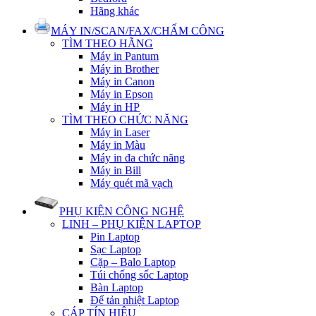
Hãng khác
MÁY IN/SCAN/FAX/CHẤM CÔNG
TÌM THEO HÃNG
Máy in Pantum
Máy in Brother
Máy in Canon
Máy in Epson
Máy in HP
TÌM THEO CHỨC NĂNG
Máy in Laser
Máy in Màu
Máy in đa chức năng
Máy in Bill
Máy quét mã vạch
PHỤ KIỆN CÔNG NGHỆ
LINH – PHỤ KIỆN LAPTOP
Pin Laptop
Sạc Laptop
Cặp – Balo Laptop
Túi chống sốc Laptop
Bàn Laptop
Đế tản nhiệt Laptop
CÁP TÍN HIỆU