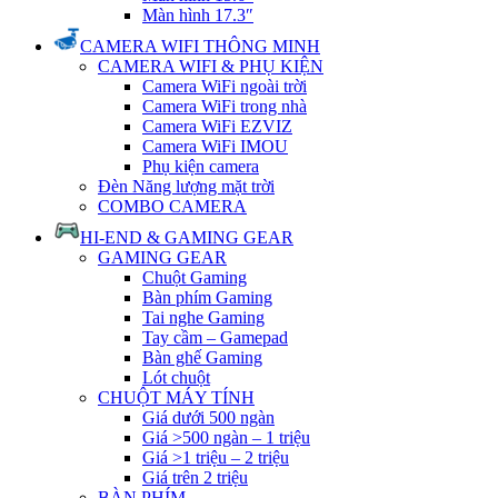
Màn hình 17.3″
CAMERA WIFI THÔNG MINH
CAMERA WIFI & PHỤ KIỆN
Camera WiFi ngoài trời
Camera WiFi trong nhà
Camera WiFi EZVIZ
Camera WiFi IMOU
Phụ kiện camera
Đèn Năng lượng mặt trời
COMBO CAMERA
HI-END & GAMING GEAR
GAMING GEAR
Chuột Gaming
Bàn phím Gaming
Tai nghe Gaming
Tay cầm – Gamepad
Bàn ghế Gaming
Lót chuột
CHUỘT MÁY TÍNH
Giá dưới 500 ngàn
Giá >500 ngàn – 1 triệu
Giá >1 triệu – 2 triệu
Giá trên 2 triệu
BÀN PHÍM