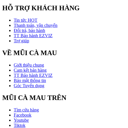
HỖ TRỢ KHÁCH HÀNG
Tin tức HOT
Thanh toán, vận chuyển
Đổi trả, bảo hành
TT Bảo hành EZVIZ
Trợ giúp
VỀ MŨI CÀ MAU
Giới thiệu chung
Cam kết bán hàng
TT Bảo hành EZVIZ
Bảo mật thông tin
Góc Tuyển dụng
MŨI CÀ MAU TRÊN
Tìm cửa hàng
Facebook
Youtube
Tiktok