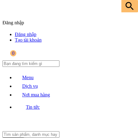
Đăng nhập
Đăng nhập
Tạo tài khoản
0
Menu
Dịch vụ
Nơi mua hàng
Tin tức