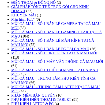
ĐIỆN THOẠI & ĐỒNG HỒ
(2)
GIẢI PHÁP TỔNG THỂ TRỌN GÓI CHO KINH
DOANH
(32)
KHUYẾN MÃI
(1)
Màn hình 16.1"
(0)
MŨI CÀ MAU - SỐ 1 BÁN LẺ CAMERA TẠI CÀ MAU
MỚI
(38)
MŨI CÀ MAU - SỐ 1 BÁN LẺ GAMING GEAR TẠI CÀ
MAU
(104)
MŨI CÀ MAU - SỐ 1 BÁN LẺ MÀN HÌNH TẠI CÀ
MAU MỚI
(72)
MŨI CÀ MAU - SỐ 1 BÁN LẺ PC TẠI CÀ MAU
(36)
MŨI CÀ MAU - SỐ 1 LINH KIỆN TẠI CÀ MAU MỚI
(113)
MŨI CÀ MAU - SỐ 1 MÁY VĂN PHÒNG CÀ MAU MỚI
(61)
MŨI CÀ MAU - SỐ 1 THIẾT BỊ MẠNG TẠI CÀ MAU
MỚI
(45)
MŨI CÀ MAU - TRUNG TÂM PHỤ KIỆN TỈNH CÀ
MAU MỚI
(66)
MŨI CÀ MAU – TRUNG TÂM LAPTOP TẠI CÀ MAU
MỚI
(44)
PHẦN MỀM BẢN QUYỀN
(16)
PHỤ KIỆN ĐIỆN THOẠI & TABLET
(91)
PHỤ KIỆN LAPTOP & PC
(4)