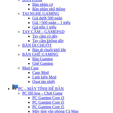
Bàn phím cơ
Bàn phím phổ thông
TAI NGHE GAMING
Giá dưới 500 ngàn
Giá >500 ngàn – 1 triệu
Giá trên 1 triệu
TAY CẦM – GAMEPAD
Tay cầm có dây
Tay cầm không dây
BÀN DI CHUỘT
Bàn di chuột khổ lớn
BÀN GHẾ GAMING
Bàn Gaming
Ghế Gaming
Mod Case
Case Mod
Linh kiện Mod
Quạt tản nhiệt
PC – MÁY TÍNH ĐỂ BÀN
PC Đồ họa – Chơi Game
PC Gaming Core i3
PC Gaming Core i5
PC Gaming Core i5
Máy tính văn phòng Cà Mau