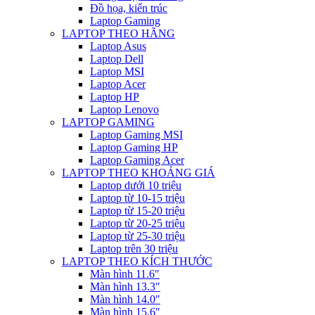
Đồ họa, kiến trúc
Laptop Gaming
LAPTOP THEO HÃNG
Laptop Asus
Laptop Dell
Laptop MSI
Laptop Acer
Laptop HP
Laptop Lenovo
LAPTOP GAMING
Laptop Gaming MSI
Laptop Gaming HP
Laptop Gaming Acer
LAPTOP THEO KHOẢNG GIÁ
Laptop dưới 10 triệu
Laptop từ 10-15 triệu
Laptop từ 15-20 triệu
Laptop từ 20-25 triệu
Laptop từ 25-30 triệu
Laptop trên 30 triệu
LAPTOP THEO KÍCH THƯỚC
Màn hình 11.6″
Màn hình 13.3″
Màn hình 14.0″
Màn hình 15.6″