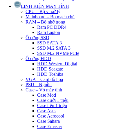
LINH KIỆN MÁY TÍNH
CPU – Bộ vi xử lý
Mainboard – Bo mạch chủ
RAM – Bộ nhớ trong
Ram PC DDR4
Ram Laptop
Ổ cứng SSD
SSD SATA 3
SSD M.2 SATA 3
SSD M.2 NVMe PCIe
Ổ cứng HDD
HDD Western Digital
HDD Seagate
HDD Toshiba
VGA – Card đồ họa
PSU – Nguồn
Case – Vỏ máy tính
Case Mod
Case dưới 1 triệu
Case trên 1 triệu
Case Asus
Case Aerocool
Case Sahara
Case Emaster