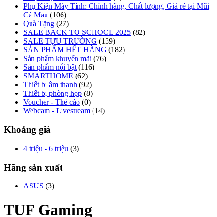
Phụ Kiện Máy Tính: Chính hãng, Chất lượng, Giá rẻ tại Mũi
Cà Mau
(106)
Quà Tặng
(27)
SALE BACK TO SCHOOL 2025
(82)
SALE TỰU TRƯỜNG
(139)
SẢN PHẨM HẾT HÀNG
(182)
Sản phẩm khuyến mãi
(76)
Sản phẩm nổi bật
(116)
SMARTHOME
(62)
Thiết bị âm thanh
(92)
Thiết bị phòng họp
(8)
Voucher - Thẻ cào
(0)
Webcam - Livestream
(14)
Khoảng giá
4 triệu - 6 triệu
(3)
Hãng sản xuất
ASUS
(3)
TUF Gaming