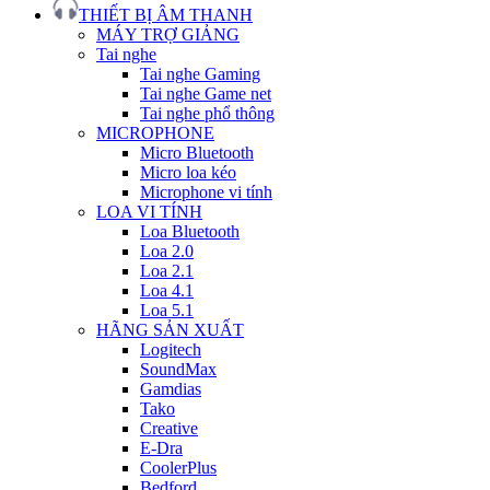
THIẾT BỊ ÂM THANH
MÁY TRỢ GIẢNG
Tai nghe
Tai nghe Gaming
Tai nghe Game net
Tai nghe phổ thông
MICROPHONE
Micro Bluetooth
Micro loa kéo
Microphone vi tính
LOA VI TÍNH
Loa Bluetooth
Loa 2.0
Loa 2.1
Loa 4.1
Loa 5.1
HÃNG SẢN XUẤT
Logitech
SoundMax
Gamdias
Tako
Creative
E-Dra
CoolerPlus
Bedford