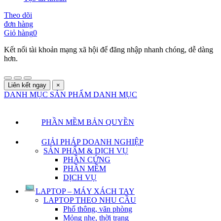
Theo dõi
đơn hàng
Giỏ hàng
0
Kết nối tài khoản mạng xã hội để đăng nhập nhanh chóng, dễ dàng
hơn.
Liên kết ngay
×
DANH MỤC SẢN PHẨM
DANH MỤC
PHẦN MỀM BẢN QUYỀN
GIẢI PHÁP DOANH NGHIỆP
SẢN PHẨM & DỊCH VỤ
PHẦN CỨNG
PHẦN MỀM
DỊCH VỤ
LAPTOP – MÁY XÁCH TAY
LAPTOP THEO NHU CẦU
Phổ thông, văn phòng
Mỏng nhẹ, thời trang