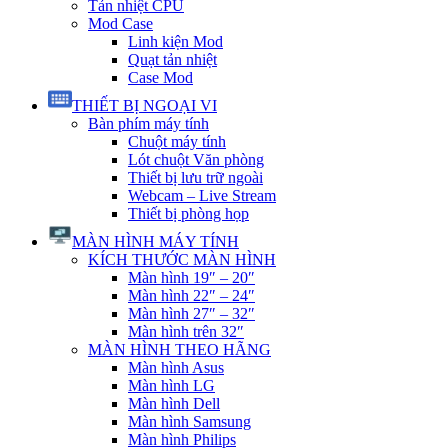
Tản nhiệt CPU
Mod Case
Linh kiện Mod
Quạt tản nhiệt
Case Mod
THIẾT BỊ NGOẠI VI
Bàn phím máy tính
Chuột máy tính
Lót chuột Văn phòng
Thiết bị lưu trữ ngoài
Webcam – Live Stream
Thiết bị phòng họp
MÀN HÌNH MÁY TÍNH
KÍCH THƯỚC MÀN HÌNH
Màn hình 19″ – 20″
Màn hình 22″ – 24″
Màn hình 27″ – 32″
Màn hình trên 32″
MÀN HÌNH THEO HÃNG
Màn hình Asus
Màn hình LG
Màn hình Dell
Màn hình Samsung
Màn hình Philips