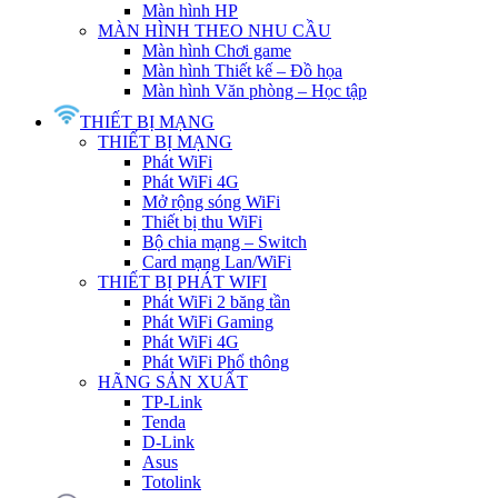
Màn hình HP
MÀN HÌNH THEO NHU CẦU
Màn hình Chơi game
Màn hình Thiết kế – Đồ họa
Màn hình Văn phòng – Học tập
THIẾT BỊ MẠNG
THIẾT BỊ MẠNG
Phát WiFi
Phát WiFi 4G
Mở rộng sóng WiFi
Thiết bị thu WiFi
Bộ chia mạng – Switch
Card mạng Lan/WiFi
THIẾT BỊ PHÁT WIFI
Phát WiFi 2 băng tần
Phát WiFi Gaming
Phát WiFi 4G
Phát WiFi Phổ thông
HÃNG SẢN XUẤT
TP-Link
Tenda
D-Link
Asus
Totolink