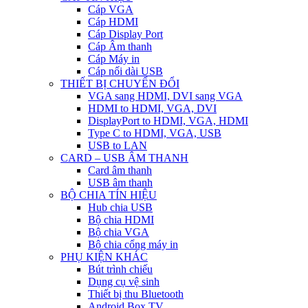
Cáp VGA
Cáp HDMI
Cáp Display Port
Cáp Âm thanh
Cáp Máy in
Cáp nối dài USB
THIẾT BỊ CHUYỂN ĐỔI
VGA sang HDMI, DVI sang VGA
HDMI to HDMI, VGA, DVI
DisplayPort to HDMI, VGA, HDMI
Type C to HDMI, VGA, USB
USB to LAN
CARD – USB ÂM THANH
Card âm thanh
USB âm thanh
BỘ CHIA TÍN HIỆU
Hub chia USB
Bộ chia HDMI
Bộ chia VGA
Bộ chia cổng máy in
PHỤ KIỆN KHÁC
Bút trình chiếu
Dụng cụ vệ sinh
Thiết bị thu Bluetooth
Android Box TV