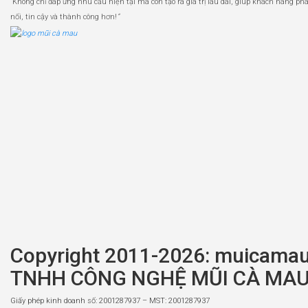
“
Không chỉ đáp ứng nhu cầu hiện tại mà còn tạo ra giá trị lâu dài, giúp khách hàng phát
nối, tin cậy và thành công hơn!
”
Copyright 2011-2026: muicama
TNHH CÔNG NGHỆ MŨI CÀ MA
Giấy phép kinh doanh số: 2001287937 – MST: 2001287937