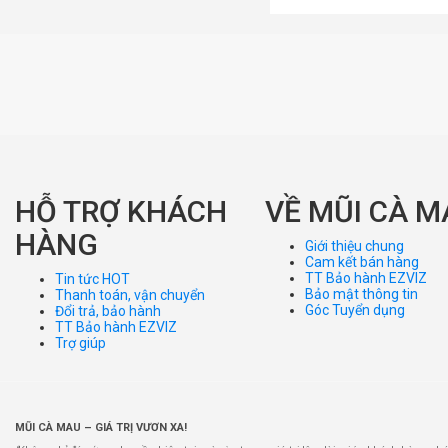
HỖ TRỢ KHÁCH
VỀ MŨI CÀ M
HÀNG
Giới thiệu chung
Cam kết bán hàng
TT Bảo hành EZVIZ
Tin tức HOT
Bảo mật thông tin
Thanh toán, vận chuyển
Góc Tuyển dụng
Đổi trả, bảo hành
TT Bảo hành EZVIZ
Trợ giúp
MŨI CÀ MAU – GIÁ TRỊ VƯƠN XA!