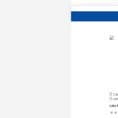
Ổ Cắ
Ổ cắm
Liên 