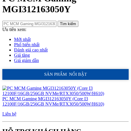
MGI312163050Y
Tìm kiếm
Ưu tiên xem:
Mới nhất
Phổ biến nhất
Đánh giá cao nhất
Giá tăng
Giá giảm dần
SẢN PHẨM NỔI BẬT
PC MCM Gaming MGI312163050Y (Core I3
12100F/16GB/256GB NVMe/RTX3050/500W/H610)
Liên hệ