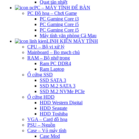
Quạt tản nhiệt
PC – MÁY TÍNH ĐỂ BÀN
PC Đồ họa – Chơi Game
PC Gaming Core i3
PC Gaming Core i5
PC Gaming Core i5
Máy tính văn phòng Cà Mau
LINH KIỆN MÁY TÍNH
CPU – Bộ vi xử lý
Mainboard – Bo mạch chủ
RAM – Bộ nhớ trong
Ram PC DDR4
Ram Laptop
Ổ cứng SSD
SSD SATA 3
SSD M.2 SATA 3
SSD M.2 NVMe PCIe
Ổ cứng HDD
HDD Western Digital
HDD Seagate
HDD Toshiba
VGA – Card đồ họa
PSU – Nguồn
Case – Vỏ máy tính
Case Mod