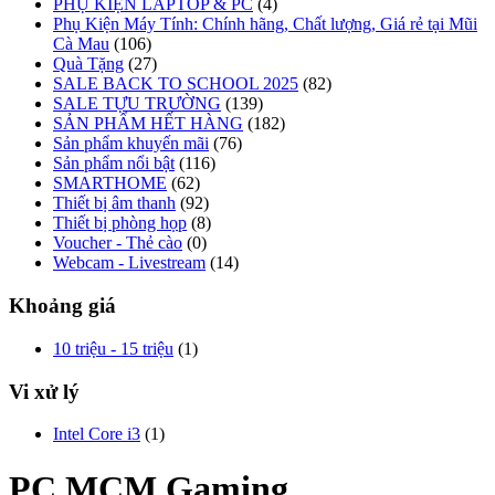
PHỤ KIỆN LAPTOP & PC
(4)
Phụ Kiện Máy Tính: Chính hãng, Chất lượng, Giá rẻ tại Mũi
Cà Mau
(106)
Quà Tặng
(27)
SALE BACK TO SCHOOL 2025
(82)
SALE TỰU TRƯỜNG
(139)
SẢN PHẨM HẾT HÀNG
(182)
Sản phẩm khuyến mãi
(76)
Sản phẩm nổi bật
(116)
SMARTHOME
(62)
Thiết bị âm thanh
(92)
Thiết bị phòng họp
(8)
Voucher - Thẻ cào
(0)
Webcam - Livestream
(14)
Khoảng giá
10 triệu - 15 triệu
(1)
Vi xử lý
Intel Core i3
(1)
PC MCM Gaming