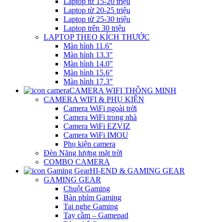
Laptop từ 15-20 triệu
Laptop từ 20-25 triệu
Laptop từ 25-30 triệu
Laptop trên 30 triệu
LAPTOP THEO KÍCH THƯỚC
Màn hình 11.6″
Màn hình 13.3″
Màn hình 14.0″
Màn hình 15.6″
Màn hình 17.3″
CAMERA WIFI THÔNG MINH
CAMERA WIFI & PHỤ KIỆN
Camera WiFi ngoài trời
Camera WiFi trong nhà
Camera WiFi EZVIZ
Camera WiFi IMOU
Phụ kiện camera
Đèn Năng lượng mặt trời
COMBO CAMERA
HI-END & GAMING GEAR
GAMING GEAR
Chuột Gaming
Bàn phím Gaming
Tai nghe Gaming
Tay cầm – Gamepad