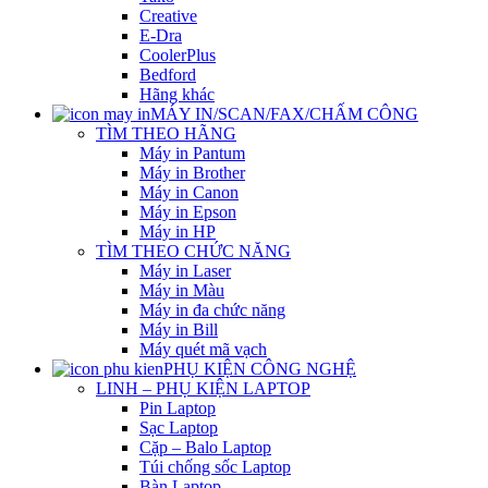
Creative
E-Dra
CoolerPlus
Bedford
Hãng khác
MÁY IN/SCAN/FAX/CHẤM CÔNG
TÌM THEO HÃNG
Máy in Pantum
Máy in Brother
Máy in Canon
Máy in Epson
Máy in HP
TÌM THEO CHỨC NĂNG
Máy in Laser
Máy in Màu
Máy in đa chức năng
Máy in Bill
Máy quét mã vạch
PHỤ KIỆN CÔNG NGHỆ
LINH – PHỤ KIỆN LAPTOP
Pin Laptop
Sạc Laptop
Cặp – Balo Laptop
Túi chống sốc Laptop
Bàn Laptop