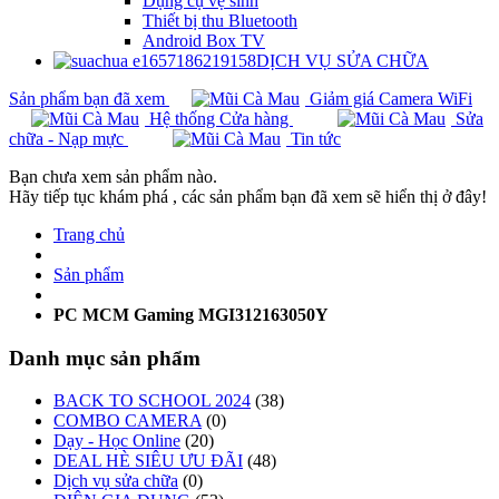
Dụng cụ vệ sinh
Thiết bị thu Bluetooth
Android Box TV
DỊCH VỤ SỬA CHỮA
Sản phẩm bạn đã xem
Giảm giá Camera WiFi
Hệ thống Cửa hàng
Sửa
chữa - Nạp mực
Tin tức
Bạn chưa xem sản phẩm nào.
Hãy tiếp tục khám phá , các sản phẩm bạn đã xem sẽ hiển thị ở đây!
Trang chủ
Sản phẩm
PC MCM Gaming MGI312163050Y
Danh mục sản phẩm
BACK TO SCHOOL 2024
(38)
COMBO CAMERA
(0)
Dạy - Học Online
(20)
DEAL HÈ SIÊU ƯU ĐÃI
(48)
Dịch vụ sửa chữa
(0)