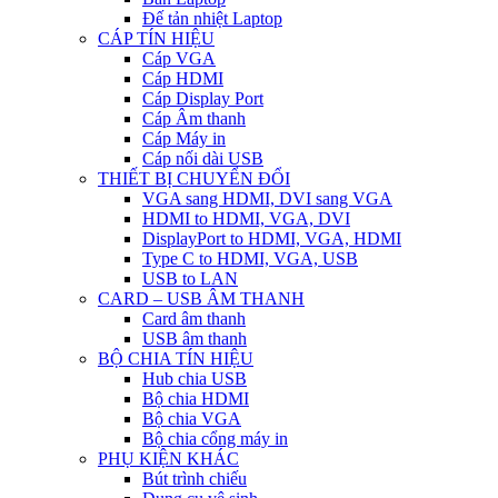
Đế tản nhiệt Laptop
CÁP TÍN HIỆU
Cáp VGA
Cáp HDMI
Cáp Display Port
Cáp Âm thanh
Cáp Máy in
Cáp nối dài USB
THIẾT BỊ CHUYỂN ĐỔI
VGA sang HDMI, DVI sang VGA
HDMI to HDMI, VGA, DVI
DisplayPort to HDMI, VGA, HDMI
Type C to HDMI, VGA, USB
USB to LAN
CARD – USB ÂM THANH
Card âm thanh
USB âm thanh
BỘ CHIA TÍN HIỆU
Hub chia USB
Bộ chia HDMI
Bộ chia VGA
Bộ chia cổng máy in
PHỤ KIỆN KHÁC
Bút trình chiếu