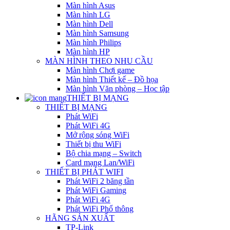
Màn hình Asus
Màn hình LG
Màn hình Dell
Màn hình Samsung
Màn hình Philips
Màn hình HP
MÀN HÌNH THEO NHU CẦU
Màn hình Chơi game
Màn hình Thiết kế – Đồ họa
Màn hình Văn phòng – Học tập
THIẾT BỊ MẠNG
THIẾT BỊ MẠNG
Phát WiFi
Phát WiFi 4G
Mở rộng sóng WiFi
Thiết bị thu WiFi
Bộ chia mạng – Switch
Card mạng Lan/WiFi
THIẾT BỊ PHÁT WIFI
Phát WiFi 2 băng tần
Phát WiFi Gaming
Phát WiFi 4G
Phát WiFi Phổ thông
HÃNG SẢN XUẤT
TP-Link