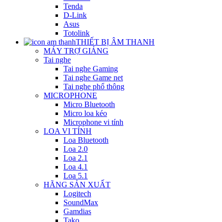
Tenda
D-Link
Asus
Totolink
THIẾT BỊ ÂM THANH
MÁY TRỢ GIẢNG
Tai nghe
Tai nghe Gaming
Tai nghe Game net
Tai nghe phổ thông
MICROPHONE
Micro Bluetooth
Micro loa kéo
Microphone vi tính
LOA VI TÍNH
Loa Bluetooth
Loa 2.0
Loa 2.1
Loa 4.1
Loa 5.1
HÃNG SẢN XUẤT
Logitech
SoundMax
Gamdias
Tako