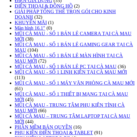
ĐIỆN GIA DỤNG
(53)
ĐIỆN THOẠI & ĐỒNG HỒ
(2)
GIẢI PHÁP TỔNG THỂ TRỌN GÓI CHO KINH
DOANH
(32)
KHUYẾN MÃI
(1)
Màn hình 16.1"
(0)
MŨI CÀ MAU - SỐ 1 BÁN LẺ CAMERA TẠI CÀ MAU
MỚI
(38)
MŨI CÀ MAU - SỐ 1 BÁN LẺ GAMING GEAR TẠI CÀ
MAU
(104)
MŨI CÀ MAU - SỐ 1 BÁN LẺ MÀN HÌNH TẠI CÀ
MAU MỚI
(72)
MŨI CÀ MAU - SỐ 1 BÁN LẺ PC TẠI CÀ MAU
(36)
MŨI CÀ MAU - SỐ 1 LINH KIỆN TẠI CÀ MAU MỚI
(113)
MŨI CÀ MAU - SỐ 1 MÁY VĂN PHÒNG CÀ MAU MỚI
(61)
MŨI CÀ MAU - SỐ 1 THIẾT BỊ MẠNG TẠI CÀ MAU
MỚI
(45)
MŨI CÀ MAU - TRUNG TÂM PHỤ KIỆN TỈNH CÀ
MAU MỚI
(66)
MŨI CÀ MAU – TRUNG TÂM LAPTOP TẠI CÀ MAU
MỚI
(44)
PHẦN MỀM BẢN QUYỀN
(16)
PHỤ KIỆN ĐIỆN THOẠI & TABLET
(91)