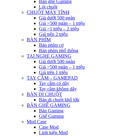
Bàn ghế Gaming
Lót chuột
CHUỘT MÁY TÍNH
Giá dưới 500 ngàn
Giá >500 ngàn – 1 triệu
Giá >1 triệu – 2 triệu
Giá trên 2 triệu
BÀN PHÍM
Bàn phím cơ
Bàn phím phổ thông
TAI NGHE GAMING
Giá dưới 500 ngàn
Giá >500 ngàn – 1 triệu
Giá trên 1 triệu
TAY CẦM – GAMEPAD
Tay cầm có dây
Tay cầm không dây
BÀN DI CHUỘT
Bàn di chuột khổ lớn
BÀN GHẾ GAMING
Bàn Gaming
Ghế Gaming
Mod Case
Case Mod
Linh kiện Mod