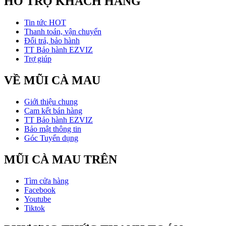
HỖ TRỢ KHÁCH HÀNG
Tin tức HOT
Thanh toán, vận chuyển
Đổi trả, bảo hành
TT Bảo hành EZVIZ
Trợ giúp
VỀ MŨI CÀ MAU
Giới thiệu chung
Cam kết bán hàng
TT Bảo hành EZVIZ
Bảo mật thông tin
Góc Tuyển dụng
MŨI CÀ MAU TRÊN
Tìm cửa hàng
Facebook
Youtube
Tiktok