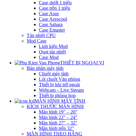
Case dưới 1 triệu
Case trên 1 triệu
Case Asus
Case Aerocool
Case Sahara
Case Emaster
Tản nhiệt CPU
Mod Case
Linh kiện Mod
Quạt tản nhiệt
Case Mod
THIẾT BỊ NGOẠI VI
Bàn phím máy tính
Chuột máy tính
Lót chuột Văn phòng
Thiết bị lưu trữ ngoài
Webcam – Live Stream
Thiết bị phòng họp
MÀN HÌNH MÁY TÍNH
KÍCH THƯỚC MÀN HÌNH
Màn hình 19″ – 20″
Màn hình 22″ – 24″
Màn hình 27″ – 32″
Màn hình trên 32″
MÀN HÌNH THEO HÃNG