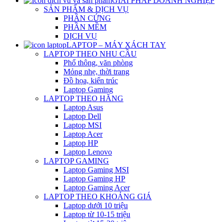
GIẢI PHÁP DOANH NGHIỆP
SẢN PHẨM & DỊCH VỤ
PHẦN CỨNG
PHẦN MỀM
DỊCH VỤ
LAPTOP – MÁY XÁCH TAY
LAPTOP THEO NHU CẦU
Phổ thông, văn phòng
Mỏng nhẹ, thời trang
Đồ họa, kiến trúc
Laptop Gaming
LAPTOP THEO HÃNG
Laptop Asus
Laptop Dell
Laptop MSI
Laptop Acer
Laptop HP
Laptop Lenovo
LAPTOP GAMING
Laptop Gaming MSI
Laptop Gaming HP
Laptop Gaming Acer
LAPTOP THEO KHOẢNG GIÁ
Laptop dưới 10 triệu
Laptop từ 10-15 triệu