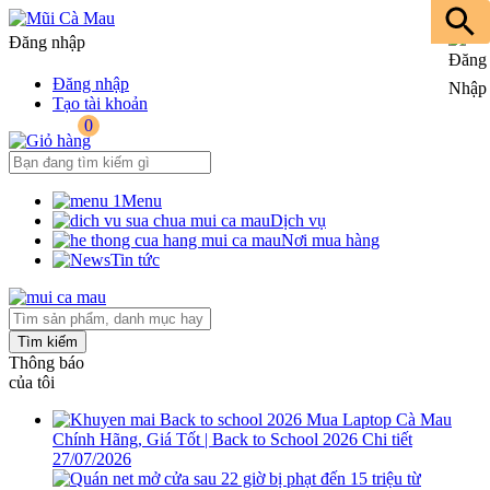
Đăng nhập
Đăng nhập
Tạo tài khoản
0
Menu
Dịch vụ
Nơi mua hàng
Tin tức
Tìm kiếm
Thông báo
của tôi
Mua Laptop Cà Mau
Chính Hãng, Giá Tốt | Back to School 2026
Chi tiết
27/07/2026