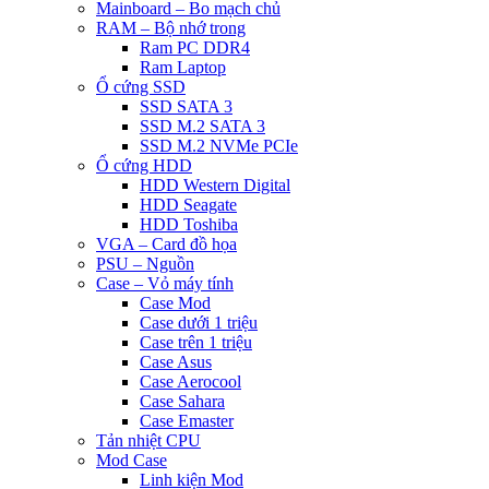
Mainboard – Bo mạch chủ
RAM – Bộ nhớ trong
Ram PC DDR4
Ram Laptop
Ổ cứng SSD
SSD SATA 3
SSD M.2 SATA 3
SSD M.2 NVMe PCIe
Ổ cứng HDD
HDD Western Digital
HDD Seagate
HDD Toshiba
VGA – Card đồ họa
PSU – Nguồn
Case – Vỏ máy tính
Case Mod
Case dưới 1 triệu
Case trên 1 triệu
Case Asus
Case Aerocool
Case Sahara
Case Emaster
Tản nhiệt CPU
Mod Case
Linh kiện Mod