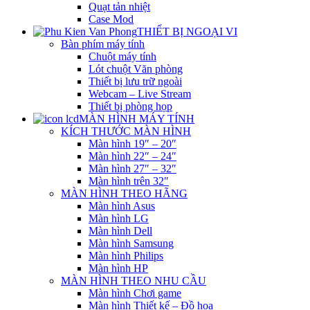
Quạt tản nhiệt
Case Mod
THIẾT BỊ NGOẠI VI
Bàn phím máy tính
Chuột máy tính
Lót chuột Văn phòng
Thiết bị lưu trữ ngoài
Webcam – Live Stream
Thiết bị phòng họp
MÀN HÌNH MÁY TÍNH
KÍCH THƯỚC MÀN HÌNH
Màn hình 19″ – 20″
Màn hình 22″ – 24″
Màn hình 27″ – 32″
Màn hình trên 32″
MÀN HÌNH THEO HÃNG
Màn hình Asus
Màn hình LG
Màn hình Dell
Màn hình Samsung
Màn hình Philips
Màn hình HP
MÀN HÌNH THEO NHU CẦU
Màn hình Chơi game
Màn hình Thiết kế – Đồ họa