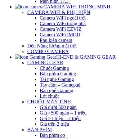
Màn hình 17.3″
CAMERA WIFI THÔNG MINH
CAMERA WIFI & PHỤ KIỆN
Camera WiFi ngoài trời
Camera WiFi trong nhà
Camera WiFi EZVIZ
Camera WiFi IMOU
Phụ kiện camera
Đèn Năng lượng mặt trời
COMBO CAMERA
HI-END & GAMING GEAR
GAMING GEAR
Chuột Gaming
Bàn phím Gaming
Tai nghe Gaming
Tay cầm – Gamepad
Bàn ghế Gaming
Lót chuột
CHUỘT MÁY TÍNH
Giá dưới 500 ngàn
Giá >500 ngàn – 1 triệu
Giá >1 triệu – 2 triệu
Giá trên 2 triệu
BÀN PHÍM
Bàn phím cơ