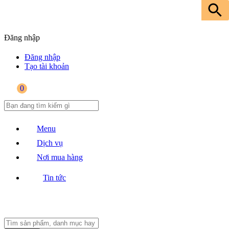
Đăng nhập
Đăng nhập
Tạo tài khoản
0
Menu
Dịch vụ
Nơi mua hàng
Tin tức