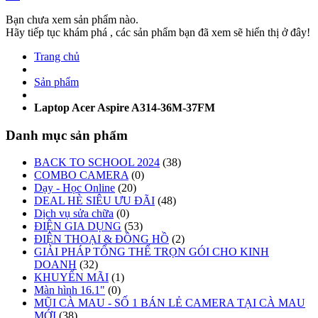
Bạn chưa xem sản phẩm nào.
Hãy tiếp tục khám phá , các sản phẩm bạn đã xem sẽ hiển thị ở đây!
Trang chủ
Sản phẩm
Laptop Acer Aspire A314-36M-37FM
Danh mục sản phẩm
BACK TO SCHOOL 2024
(38)
COMBO CAMERA
(0)
Dạy - Học Online
(20)
DEAL HÈ SIÊU ƯU ĐÃI
(48)
Dịch vụ sửa chữa
(0)
ĐIỆN GIA DỤNG
(53)
ĐIỆN THOẠI & ĐỒNG HỒ
(2)
GIẢI PHÁP TỔNG THỂ TRỌN GÓI CHO KINH
DOANH
(32)
KHUYẾN MÃI
(1)
Màn hình 16.1"
(0)
MŨI CÀ MAU - SỐ 1 BÁN LẺ CAMERA TẠI CÀ MAU
MỚI
(38)