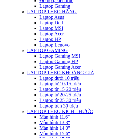
Đồ họa, kiến trúc
Laptop Gaming
LAPTOP THEO HÃNG
Laptop Asus
Laptop Dell
Laptop MSI
Laptop Acer
Laptop HP
Laptop Lenovo
LAPTOP GAMING
Laptop Gaming MSI
Laptop Gaming HP
Laptop Gaming Acer
LAPTOP THEO KHOẢNG GIÁ
Laptop dưới 10 triệu
Laptop từ 10-15 triệu
Laptop từ 15-20 triệu
Laptop từ 20-25 triệu
Laptop từ 25-30 triệu
Laptop trên 30 triệu
LAPTOP THEO KÍCH THƯỚC
Màn hình 11.6″
Màn hình 13.3″
Màn hình 14.0″
Màn hình 15.6″