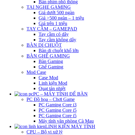
Bàn phím phổ thông
TAI NGHE GAMING
Giá dưới 500 ngàn
Giá >500 ngàn – 1 triệu
Giá trên 1 triệu
TAY CẦM – GAMEPAD
Tay cầm có dây
Tay cầm không dây
BÀN DI CHUỘT
Bàn di chuột khổ lớn
BÀN GHẾ GAMING
Bàn Gaming
Ghế Gaming
Mod Case
Case Mod
Linh kiện Mod
Quạt tản nhiệt
PC – MÁY TÍNH ĐỂ BÀN
PC Đồ họa – Chơi Game
PC Gaming Core i3
PC Gaming Core i5
PC Gaming Core i5
Máy tính văn phòng Cà Mau
LINH KIỆN MÁY TÍNH
CPU – Bộ vi xử lý