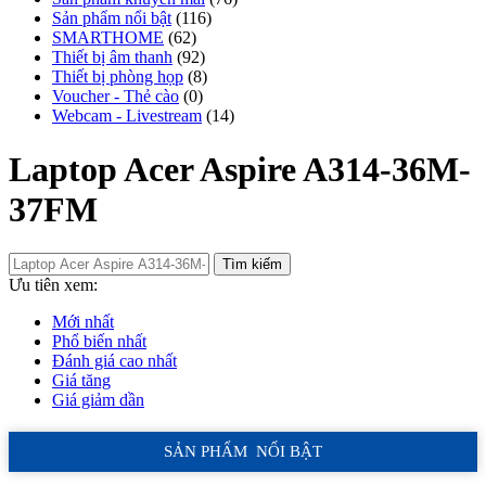
Sản phẩm nổi bật
(116)
SMARTHOME
(62)
Thiết bị âm thanh
(92)
Thiết bị phòng họp
(8)
Voucher - Thẻ cào
(0)
Webcam - Livestream
(14)
Laptop Acer Aspire A314-36M-
37FM
Tìm kiếm
Ưu tiên xem:
Mới nhất
Phổ biến nhất
Đánh giá cao nhất
Giá tăng
Giá giảm dần
SẢN PHẨM NỔI BẬT