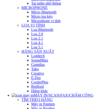
Tai nghe phổ thông
MICROPHONE
Micro Bluetooth
Micro loa kéo
Microphone vi tính
LOA VI TÍNH
Loa Bluetooth
Loa 2.0
Loa 2.1
Loa 4.1
Loa 5.1
HÃNG SẢN XUẤT
Logitech
SoundMax
Gamdias
Tako
Creative
E-Dra
CoolerPlus
Bedford
Hãng khác
MÁY IN/SCAN/FAX/CHẤM CÔNG
TÌM THEO HÃNG
Máy in Pantum
Máy in Brother