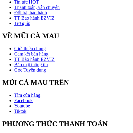
Tin tức HOT
Thanh toán, vận chuyển
Đổi trả, bảo hành
TT Bảo hành EZVIZ
Trợ giúp
VỀ MŨI CÀ MAU
Giới thiệu chung
Cam kết bán hàng
TT Bảo hành EZVIZ
Bảo mật thông tin
Góc Tuyển dụng
MŨI CÀ MAU TRÊN
Tìm cửa hàng
Facebook
Youtube
Tiktok
PHƯƠNG THỨC THANH TOÁN