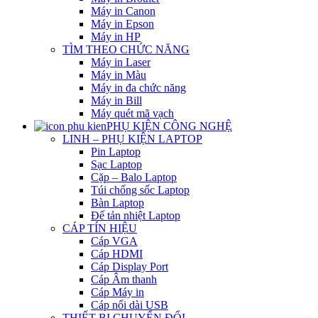
Máy in Canon
Máy in Epson
Máy in HP
TÌM THEO CHỨC NĂNG
Máy in Laser
Máy in Màu
Máy in đa chức năng
Máy in Bill
Máy quét mã vạch
PHỤ KIỆN CÔNG NGHỆ
LINH – PHỤ KIỆN LAPTOP
Pin Laptop
Sạc Laptop
Cặp – Balo Laptop
Túi chống sốc Laptop
Bàn Laptop
Đế tản nhiệt Laptop
CÁP TÍN HIỆU
Cáp VGA
Cáp HDMI
Cáp Display Port
Cáp Âm thanh
Cáp Máy in
Cáp nối dài USB
THIẾT BỊ CHUYỂN ĐỔI