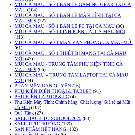
MŨI CÀ MAU - SỐ 1 BÁN LẺ GAMING GEAR TẠI CÀ
MAU
(104)
MŨI CÀ MAU - SỐ 1 BÁN LẺ MÀN HÌNH TẠI CÀ
MAU MỚI
(72)
MŨI CÀ MAU - SỐ 1 BÁN LẺ PC TẠI CÀ MAU
(36)
MŨI CÀ MAU - SỐ 1 LINH KIỆN TẠI CÀ MAU MỚI
(113)
MŨI CÀ MAU - SỐ 1 MÁY VĂN PHÒNG CÀ MAU MỚI
(61)
MŨI CÀ MAU - SỐ 1 THIẾT BỊ MẠNG TẠI CÀ MAU
MỚI
(45)
MŨI CÀ MAU - TRUNG TÂM PHỤ KIỆN TỈNH CÀ
MAU MỚI
(66)
MŨI CÀ MAU – TRUNG TÂM LAPTOP TẠI CÀ MAU
MỚI
(44)
PHẦN MỀM BẢN QUYỀN
(16)
PHỤ KIỆN ĐIỆN THOẠI & TABLET
(91)
PHỤ KIỆN LAPTOP & PC
(4)
Phụ Kiện Máy Tính: Chính hãng, Chất lượng, Giá rẻ tại Mũi
Cà Mau
(107)
Quà Tặng
(27)
SALE BACK TO SCHOOL 2025
(83)
SALE TỰU TRƯỜNG
(139)
SẢN PHẨM HẾT HÀNG
(182)
Sản phẩm khuyến mãi
(76)