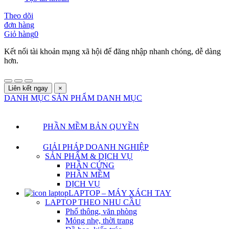
Theo dõi
đơn hàng
Giỏ hàng
0
Kết nối tài khoản mạng xã hội để đăng nhập nhanh chóng, dễ dàng
hơn.
Liên kết ngay
×
DANH MỤC SẢN PHẨM
DANH MỤC
PHẦN MỀM BẢN QUYỀN
GIẢI PHÁP DOANH NGHIỆP
SẢN PHẨM & DỊCH VỤ
PHẦN CỨNG
PHẦN MỀM
DỊCH VỤ
LAPTOP – MÁY XÁCH TAY
LAPTOP THEO NHU CẦU
Phổ thông, văn phòng
Mỏng nhẹ, thời trang