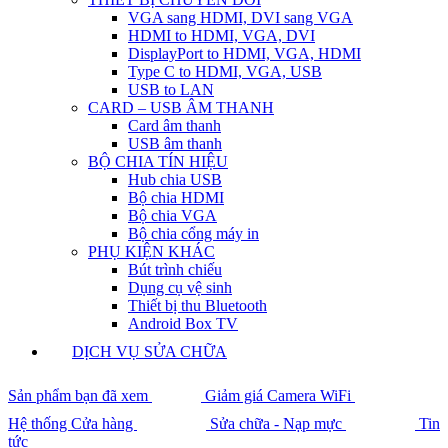
VGA sang HDMI, DVI sang VGA
HDMI to HDMI, VGA, DVI
DisplayPort to HDMI, VGA, HDMI
Type C to HDMI, VGA, USB
USB to LAN
CARD – USB ÂM THANH
Card âm thanh
USB âm thanh
BỘ CHIA TÍN HIỆU
Hub chia USB
Bộ chia HDMI
Bộ chia VGA
Bộ chia cổng máy in
PHỤ KIỆN KHÁC
Bút trình chiếu
Dụng cụ vệ sinh
Thiết bị thu Bluetooth
Android Box TV
DỊCH VỤ SỬA CHỮA
Sản phẩm bạn đã xem
Giảm giá Camera WiFi
Hệ thống Cửa hàng
Sửa chữa - Nạp mực
Tin
tức