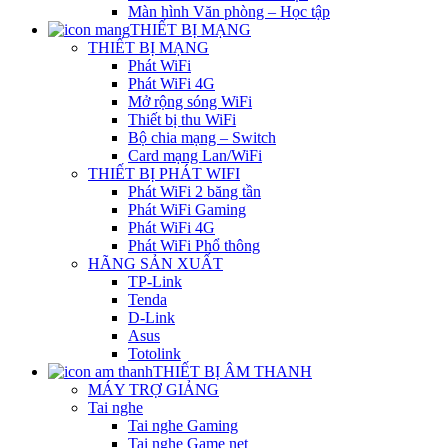
Màn hình Văn phòng – Học tập
THIẾT BỊ MẠNG
THIẾT BỊ MẠNG
Phát WiFi
Phát WiFi 4G
Mở rộng sóng WiFi
Thiết bị thu WiFi
Bộ chia mạng – Switch
Card mạng Lan/WiFi
THIẾT BỊ PHÁT WIFI
Phát WiFi 2 băng tần
Phát WiFi Gaming
Phát WiFi 4G
Phát WiFi Phổ thông
HÃNG SẢN XUẤT
TP-Link
Tenda
D-Link
Asus
Totolink
THIẾT BỊ ÂM THANH
MÁY TRỢ GIẢNG
Tai nghe
Tai nghe Gaming
Tai nghe Game net