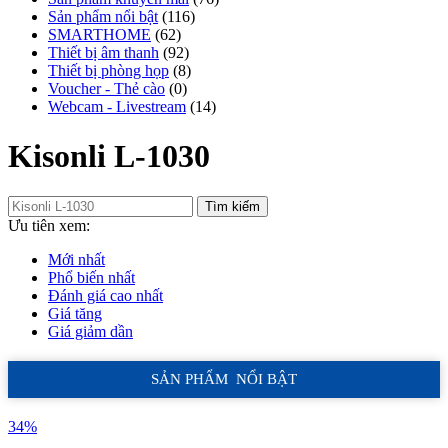
Sản phẩm nổi bật
(116)
SMARTHOME
(62)
Thiết bị âm thanh
(92)
Thiết bị phòng họp
(8)
Voucher - Thẻ cào
(0)
Webcam - Livestream
(14)
Kisonli L-1030
Tìm kiếm
Ưu tiên xem:
Mới nhất
Phổ biến nhất
Đánh giá cao nhất
Giá tăng
Giá giảm dần
SẢN PHẨM NỔI BẬT
34%