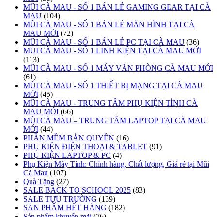
MŨI CÀ MAU - SỐ 1 BÁN LẺ GAMING GEAR TẠI CÀ
MAU
(104)
MŨI CÀ MAU - SỐ 1 BÁN LẺ MÀN HÌNH TẠI CÀ
MAU MỚI
(72)
MŨI CÀ MAU - SỐ 1 BÁN LẺ PC TẠI CÀ MAU
(36)
MŨI CÀ MAU - SỐ 1 LINH KIỆN TẠI CÀ MAU MỚI
(113)
MŨI CÀ MAU - SỐ 1 MÁY VĂN PHÒNG CÀ MAU MỚI
(61)
MŨI CÀ MAU - SỐ 1 THIẾT BỊ MẠNG TẠI CÀ MAU
MỚI
(45)
MŨI CÀ MAU - TRUNG TÂM PHỤ KIỆN TỈNH CÀ
MAU MỚI
(66)
MŨI CÀ MAU – TRUNG TÂM LAPTOP TẠI CÀ MAU
MỚI
(44)
PHẦN MỀM BẢN QUYỀN
(16)
PHỤ KIỆN ĐIỆN THOẠI & TABLET
(91)
PHỤ KIỆN LAPTOP & PC
(4)
Phụ Kiện Máy Tính: Chính hãng, Chất lượng, Giá rẻ tại Mũi
Cà Mau
(107)
Quà Tặng
(27)
SALE BACK TO SCHOOL 2025
(83)
SALE TỰU TRƯỜNG
(139)
SẢN PHẨM HẾT HÀNG
(182)
Sản phẩm khuyến mãi
(76)