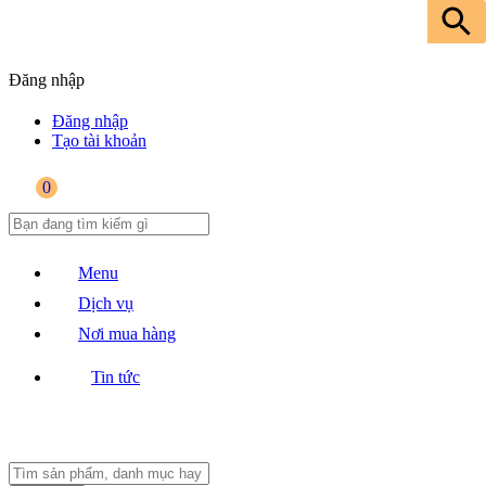
Đăng nhập
Đăng nhập
Tạo tài khoản
0
Menu
Dịch vụ
Nơi mua hàng
Tin tức