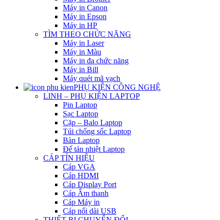
Máy in Canon
Máy in Epson
Máy in HP
TÌM THEO CHỨC NĂNG
Máy in Laser
Máy in Màu
Máy in đa chức năng
Máy in Bill
Máy quét mã vạch
PHỤ KIỆN CÔNG NGHỆ
LINH – PHỤ KIỆN LAPTOP
Pin Laptop
Sạc Laptop
Cặp – Balo Laptop
Túi chống sốc Laptop
Bàn Laptop
Đế tản nhiệt Laptop
CÁP TÍN HIỆU
Cáp VGA
Cáp HDMI
Cáp Display Port
Cáp Âm thanh
Cáp Máy in
Cáp nối dài USB
THIẾT BỊ CHUYỂN ĐỔI