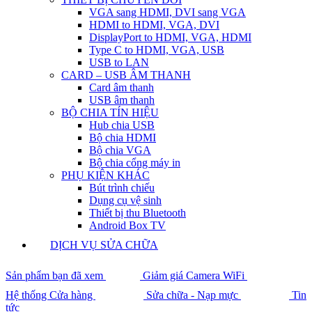
VGA sang HDMI, DVI sang VGA
HDMI to HDMI, VGA, DVI
DisplayPort to HDMI, VGA, HDMI
Type C to HDMI, VGA, USB
USB to LAN
CARD – USB ÂM THANH
Card âm thanh
USB âm thanh
BỘ CHIA TÍN HIỆU
Hub chia USB
Bộ chia HDMI
Bộ chia VGA
Bộ chia cổng máy in
PHỤ KIỆN KHÁC
Bút trình chiếu
Dụng cụ vệ sinh
Thiết bị thu Bluetooth
Android Box TV
DỊCH VỤ SỬA CHỮA
Sản phẩm bạn đã xem
Giảm giá Camera WiFi
Hệ thống Cửa hàng
Sửa chữa - Nạp mực
Tin
tức