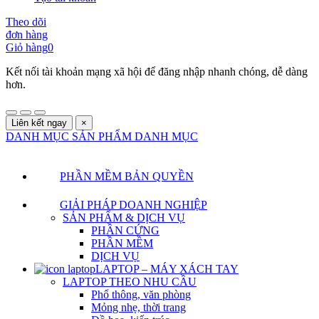
Theo dõi
đơn hàng
Giỏ hàng
0
Kết nối tài khoản mạng xã hội để đăng nhập nhanh chóng, dễ dàng
hơn.
Liên kết ngay
×
DANH MỤC SẢN PHẨM
DANH MỤC
PHẦN MỀM BẢN QUYỀN
GIẢI PHÁP DOANH NGHIỆP
SẢN PHẨM & DỊCH VỤ
PHẦN CỨNG
PHẦN MỀM
DỊCH VỤ
LAPTOP – MÁY XÁCH TAY
LAPTOP THEO NHU CẦU
Phổ thông, văn phòng
Mỏng nhẹ, thời trang