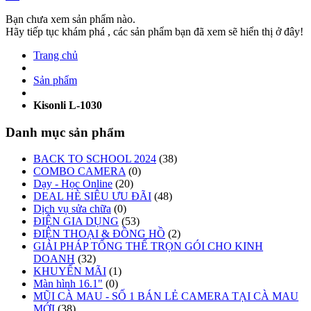
Bạn chưa xem sản phẩm nào.
Hãy tiếp tục khám phá , các sản phẩm bạn đã xem sẽ hiển thị ở đây!
Trang chủ
Sản phẩm
Kisonli L-1030
Danh mục sản phẩm
BACK TO SCHOOL 2024
(38)
COMBO CAMERA
(0)
Dạy - Học Online
(20)
DEAL HÈ SIÊU ƯU ĐÃI
(48)
Dịch vụ sửa chữa
(0)
ĐIỆN GIA DỤNG
(53)
ĐIỆN THOẠI & ĐỒNG HỒ
(2)
GIẢI PHÁP TỔNG THỂ TRỌN GÓI CHO KINH
DOANH
(32)
KHUYẾN MÃI
(1)
Màn hình 16.1"
(0)
MŨI CÀ MAU - SỐ 1 BÁN LẺ CAMERA TẠI CÀ MAU
MỚI
(38)