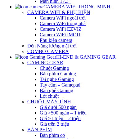
Màn hình 17.3″
CAMERA WIFI THÔNG MINH
CAMERA WIFI & PHỤ KIỆN
Camera WiFi ngoài trời
Camera WiFi trong nhà
Camera WiFi EZVIZ
Camera WiFi IMOU
Phụ kiện camera
Đèn Năng lượng mặt trời
COMBO CAMERA
HI-END & GAMING GEAR
GAMING GEAR
Chuột Gaming
Bàn phím Gaming
Tai nghe Gaming
Tay cầm – Gamepad
Bàn ghế Gaming
Lót chuột
CHUỘT MÁY TÍNH
Giá dưới 500 ngàn
Giá >500 ngàn – 1 triệu
Giá >1 triệu – 2 triệu
Giá trên 2 triệu
BÀN PHÍM
Bàn phím cơ