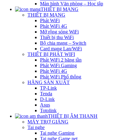
Màn hình Văn phòng – Học tập
THIẾT BỊ MẠNG
THIẾT BỊ MẠNG
Phát WiFi
Phát WiFi 4G
Mở rộng sóng WiFi
Thiết bị thu WiFi
Bộ chia mạng – Switch
Card mạng Lan/WiFi
THIẾT BỊ PHÁT WIFI
Phát WiFi 2 băng tần
Phát WiFi Gaming
Phát WiFi 4G
Phát WiFi Phổ thông
HÃNG SẢN XUẤT
TP-Link
Tenda
D-Link
Asus
Totolink
THIẾT BỊ ÂM THANH
MÁY TRỢ GIẢNG
Tai nghe
Tai nghe Gaming
Tai nghe Game net