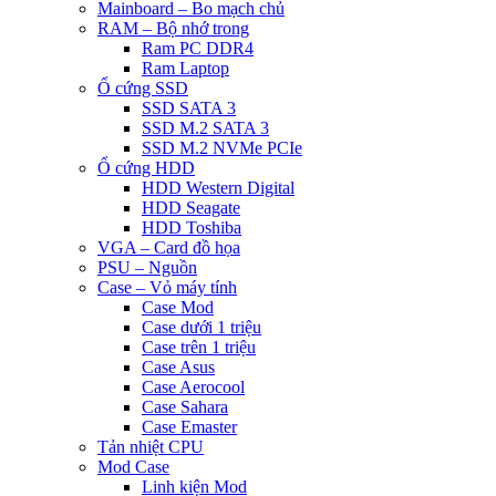
Mainboard – Bo mạch chủ
RAM – Bộ nhớ trong
Ram PC DDR4
Ram Laptop
Ổ cứng SSD
SSD SATA 3
SSD M.2 SATA 3
SSD M.2 NVMe PCIe
Ổ cứng HDD
HDD Western Digital
HDD Seagate
HDD Toshiba
VGA – Card đồ họa
PSU – Nguồn
Case – Vỏ máy tính
Case Mod
Case dưới 1 triệu
Case trên 1 triệu
Case Asus
Case Aerocool
Case Sahara
Case Emaster
Tản nhiệt CPU
Mod Case
Linh kiện Mod