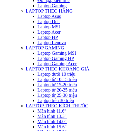
Đồ họa, kiến trúc
Laptop Gaming
LAPTOP THEO HÃNG
Laptop Asus
Laptop Dell
Laptop MSI
Laptop Acer
Laptop HP
Laptop Lenovo
LAPTOP GAMING
Laptop Gaming MSI
Laptop Gaming HP
Laptop Gaming Acer
LAPTOP THEO KHOẢNG GIÁ
Laptop dưới 10 triệu
Laptop từ 10-15 triệu
Laptop từ 15-20 triệu
Laptop từ 20-25 triệu
Laptop từ 25-30 triệu
Laptop trên 30 triệu
LAPTOP THEO KÍCH THƯỚC
Màn hình 11.6″
Màn hình 13.3″
Màn hình 14.0″
Màn hình 15.6″