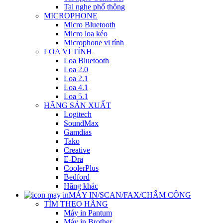
Tai nghe phổ thông
MICROPHONE
Micro Bluetooth
Micro loa kéo
Microphone vi tính
LOA VI TÍNH
Loa Bluetooth
Loa 2.0
Loa 2.1
Loa 4.1
Loa 5.1
HÃNG SẢN XUẤT
Logitech
SoundMax
Gamdias
Tako
Creative
E-Dra
CoolerPlus
Bedford
Hãng khác
MÁY IN/SCAN/FAX/CHẤM CÔNG
TÌM THEO HÃNG
Máy in Pantum
Máy in Brother