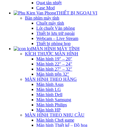
Quạt tản nhiệt
Case Mod
THIẾT BỊ NGOẠI VI
Bàn phím máy tính
Chuột máy tính
Lót chuột Văn phòng
Thiết bị lưu trữ ngoài
Webcam – Live Stream
Thiết bị phòng họp
MÀN HÌNH MÁY TÍNH
KÍCH THƯỚC MÀN HÌNH
Màn hình 19″ – 20″
Màn hình 22″ – 24″
Màn hình 27″ – 32″
Màn hình trên 32″
MÀN HÌNH THEO HÃNG
Màn hình Asus
Màn hình LG
Màn hình Dell
Màn hình Samsung
Màn hình Philips
Màn hình HP
MÀN HÌNH THEO NHU CẦU
Màn hình Chơi game
Màn hình Thiết kế – Đồ họa