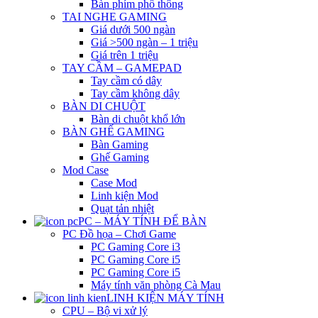
Bàn phím phổ thông
TAI NGHE GAMING
Giá dưới 500 ngàn
Giá >500 ngàn – 1 triệu
Giá trên 1 triệu
TAY CẦM – GAMEPAD
Tay cầm có dây
Tay cầm không dây
BÀN DI CHUỘT
Bàn di chuột khổ lớn
BÀN GHẾ GAMING
Bàn Gaming
Ghế Gaming
Mod Case
Case Mod
Linh kiện Mod
Quạt tản nhiệt
PC – MÁY TÍNH ĐỂ BÀN
PC Đồ họa – Chơi Game
PC Gaming Core i3
PC Gaming Core i5
PC Gaming Core i5
Máy tính văn phòng Cà Mau
LINH KIỆN MÁY TÍNH
CPU – Bộ vi xử lý