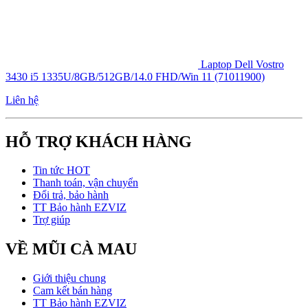
Laptop Dell Vostro
3430 i5 1335U/8GB/512GB/14.0 FHD/Win 11 (71011900)
Liên hệ
HỖ TRỢ KHÁCH HÀNG
Tin tức HOT
Thanh toán, vận chuyển
Đổi trả, bảo hành
TT Bảo hành EZVIZ
Trợ giúp
VỀ MŨI CÀ MAU
Giới thiệu chung
Cam kết bán hàng
TT Bảo hành EZVIZ