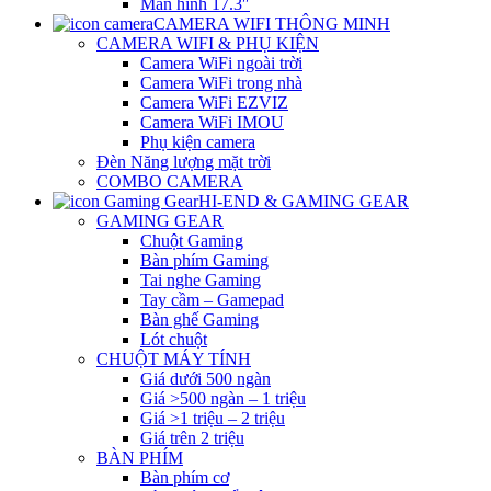
Màn hình 17.3″
CAMERA WIFI THÔNG MINH
CAMERA WIFI & PHỤ KIỆN
Camera WiFi ngoài trời
Camera WiFi trong nhà
Camera WiFi EZVIZ
Camera WiFi IMOU
Phụ kiện camera
Đèn Năng lượng mặt trời
COMBO CAMERA
HI-END & GAMING GEAR
GAMING GEAR
Chuột Gaming
Bàn phím Gaming
Tai nghe Gaming
Tay cầm – Gamepad
Bàn ghế Gaming
Lót chuột
CHUỘT MÁY TÍNH
Giá dưới 500 ngàn
Giá >500 ngàn – 1 triệu
Giá >1 triệu – 2 triệu
Giá trên 2 triệu
BÀN PHÍM
Bàn phím cơ