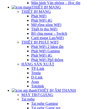
Màn hình Văn phòng – Học tập
THIẾT BỊ MẠNG
THIẾT BỊ MẠNG
Phát WiFi
Phát WiFi 4G
Mở rộng sóng WiFi
Thiết bị thu WiFi
Bộ chia mạng – Switch
Card mạng Lan/WiFi
THIẾT BỊ PHÁT WIFI
Phát WiFi 2 băng tần
Phát WiFi Gaming
Phát WiFi 4G
Phát WiFi Phổ thông
HÃNG SẢN XUẤT
TP-Link
Tenda
D-Link
Asus
Totolink
THIẾT BỊ ÂM THANH
MÁY TRỢ GIẢNG
Tai nghe
Tai nghe Gaming
Tai nghe Game net