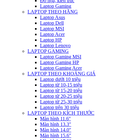
Đồ họa, kiến trúc
Laptop Gaming
LAPTOP THEO HÃNG
Laptop Asus
Laptop Dell
Laptop MSI
Laptop Acer
Laptop HP
Laptop Lenovo
LAPTOP GAMING
Laptop Gaming MSI
Laptop Gaming HP
Laptop Gaming Acer
LAPTOP THEO KHOẢNG GIÁ
Laptop dưới 10 triệu
Laptop từ 10-15 triệu
Laptop từ 15-20 triệu
Laptop từ 20-25 triệu
Laptop từ 25-30 triệu
Laptop trên 30 triệu
LAPTOP THEO KÍCH THƯỚC
Màn hình 11.6″
Màn hình 13.3″
Màn hình 14.0″
Màn hình 15.6″