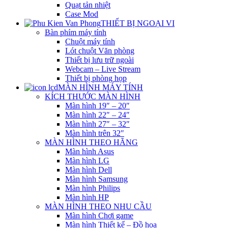
Quạt tản nhiệt
Case Mod
THIẾT BỊ NGOẠI VI
Bàn phím máy tính
Chuột máy tính
Lót chuột Văn phòng
Thiết bị lưu trữ ngoài
Webcam – Live Stream
Thiết bị phòng họp
MÀN HÌNH MÁY TÍNH
KÍCH THƯỚC MÀN HÌNH
Màn hình 19″ – 20″
Màn hình 22″ – 24″
Màn hình 27″ – 32″
Màn hình trên 32″
MÀN HÌNH THEO HÃNG
Màn hình Asus
Màn hình LG
Màn hình Dell
Màn hình Samsung
Màn hình Philips
Màn hình HP
MÀN HÌNH THEO NHU CẦU
Màn hình Chơi game
Màn hình Thiết kế – Đồ họa