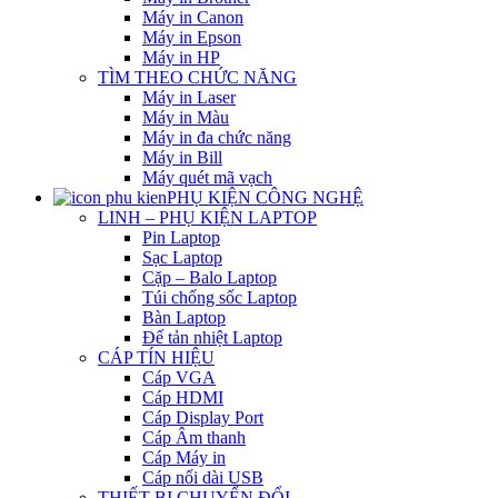
Máy in Canon
Máy in Epson
Máy in HP
TÌM THEO CHỨC NĂNG
Máy in Laser
Máy in Màu
Máy in đa chức năng
Máy in Bill
Máy quét mã vạch
PHỤ KIỆN CÔNG NGHỆ
LINH – PHỤ KIỆN LAPTOP
Pin Laptop
Sạc Laptop
Cặp – Balo Laptop
Túi chống sốc Laptop
Bàn Laptop
Đế tản nhiệt Laptop
CÁP TÍN HIỆU
Cáp VGA
Cáp HDMI
Cáp Display Port
Cáp Âm thanh
Cáp Máy in
Cáp nối dài USB
THIẾT BỊ CHUYỂN ĐỔI