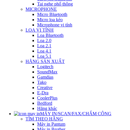
Tai nghe phổ thông
MICROPHONE
Micro Bluetooth
Micro loa kéo
Microphone vi tính
LOA VI TÍNH
Loa Bluetooth
Loa 2.0
Loa 2.1
Loa 4.1
Loa 5.1
HÃNG SẢN XUẤT
Logitech
SoundMax
Gamdias
Tako
Creative
E-Dra
CoolerPlus
Bedford
Hãng khác
MÁY IN/SCAN/FAX/CHẤM CÔNG
TÌM THEO HÃNG
Máy in Pantum
Máy in Brother