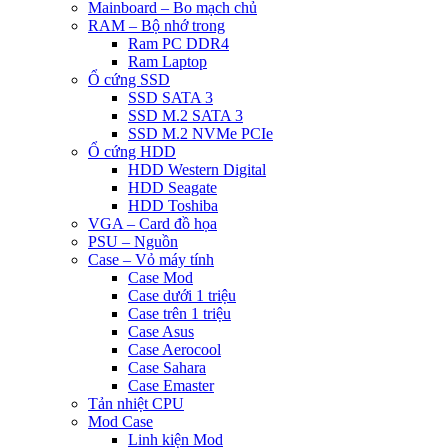
Mainboard – Bo mạch chủ
RAM – Bộ nhớ trong
Ram PC DDR4
Ram Laptop
Ổ cứng SSD
SSD SATA 3
SSD M.2 SATA 3
SSD M.2 NVMe PCIe
Ổ cứng HDD
HDD Western Digital
HDD Seagate
HDD Toshiba
VGA – Card đồ họa
PSU – Nguồn
Case – Vỏ máy tính
Case Mod
Case dưới 1 triệu
Case trên 1 triệu
Case Asus
Case Aerocool
Case Sahara
Case Emaster
Tản nhiệt CPU
Mod Case
Linh kiện Mod