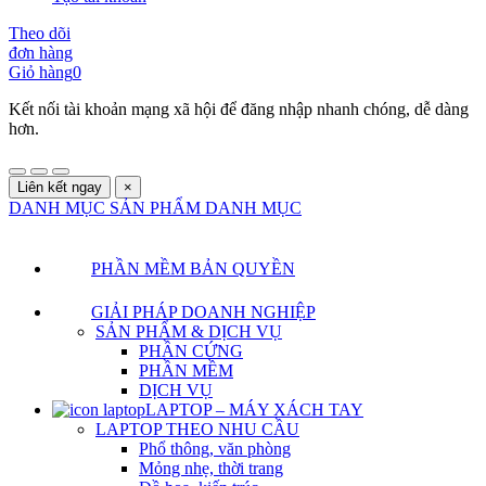
Theo dõi
đơn hàng
Giỏ hàng
0
Kết nối tài khoản mạng xã hội để đăng nhập nhanh chóng, dễ dàng
hơn.
Liên kết ngay
×
DANH MỤC SẢN PHẨM
DANH MỤC
PHẦN MỀM BẢN QUYỀN
GIẢI PHÁP DOANH NGHIỆP
SẢN PHẨM & DỊCH VỤ
PHẦN CỨNG
PHẦN MỀM
DỊCH VỤ
LAPTOP – MÁY XÁCH TAY
LAPTOP THEO NHU CẦU
Phổ thông, văn phòng
Mỏng nhẹ, thời trang