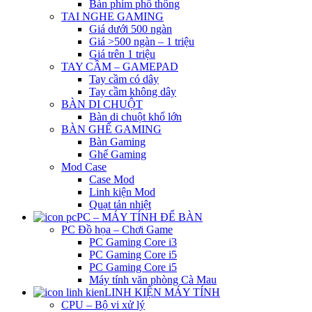
Bàn phím phổ thông
TAI NGHE GAMING
Giá dưới 500 ngàn
Giá >500 ngàn – 1 triệu
Giá trên 1 triệu
TAY CẦM – GAMEPAD
Tay cầm có dây
Tay cầm không dây
BÀN DI CHUỘT
Bàn di chuột khổ lớn
BÀN GHẾ GAMING
Bàn Gaming
Ghế Gaming
Mod Case
Case Mod
Linh kiện Mod
Quạt tản nhiệt
PC – MÁY TÍNH ĐỂ BÀN
PC Đồ họa – Chơi Game
PC Gaming Core i3
PC Gaming Core i5
PC Gaming Core i5
Máy tính văn phòng Cà Mau
LINH KIỆN MÁY TÍNH
CPU – Bộ vi xử lý