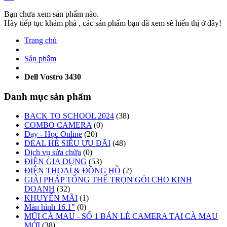
Bạn chưa xem sản phẩm nào.
Hãy tiếp tục khám phá , các sản phẩm bạn đã xem sẽ hiển thị ở đây!
Trang chủ
Sản phẩm
Dell Vostro 3430
Danh mục sản phẩm
BACK TO SCHOOL 2024
(38)
COMBO CAMERA
(0)
Dạy - Học Online
(20)
DEAL HÈ SIÊU ƯU ĐÃI
(48)
Dịch vụ sửa chữa
(0)
ĐIỆN GIA DỤNG
(53)
ĐIỆN THOẠI & ĐỒNG HỒ
(2)
GIẢI PHÁP TỔNG THỂ TRỌN GÓI CHO KINH
DOANH
(32)
KHUYẾN MÃI
(1)
Màn hình 16.1"
(0)
MŨI CÀ MAU - SỐ 1 BÁN LẺ CAMERA TẠI CÀ MAU
MỚI
(38)