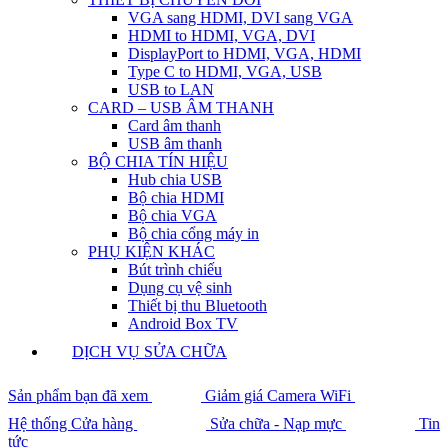
VGA sang HDMI, DVI sang VGA
HDMI to HDMI, VGA, DVI
DisplayPort to HDMI, VGA, HDMI
Type C to HDMI, VGA, USB
USB to LAN
CARD – USB ÂM THANH
Card âm thanh
USB âm thanh
BỘ CHIA TÍN HIỆU
Hub chia USB
Bộ chia HDMI
Bộ chia VGA
Bộ chia cổng máy in
PHỤ KIỆN KHÁC
Bút trình chiếu
Dụng cụ vệ sinh
Thiết bị thu Bluetooth
Android Box TV
DỊCH VỤ SỬA CHỮA
Sản phẩm bạn đã xem
Giảm giá Camera WiFi
Hệ thống Cửa hàng
Sửa chữa - Nạp mực
Tin
tức