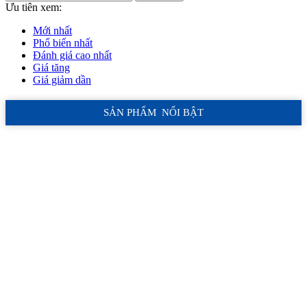
Ưu tiên xem:
Mới nhất
Phổ biến nhất
Đánh giá cao nhất
Giá tăng
Giá giảm dần
SẢN PHẨM NỔI BẬT