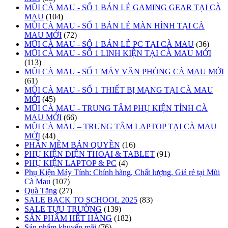
MŨI CÀ MAU - SỐ 1 BÁN LẺ GAMING GEAR TẠI CÀ
MAU
(104)
MŨI CÀ MAU - SỐ 1 BÁN LẺ MÀN HÌNH TẠI CÀ
MAU MỚI
(72)
MŨI CÀ MAU - SỐ 1 BÁN LẺ PC TẠI CÀ MAU
(36)
MŨI CÀ MAU - SỐ 1 LINH KIỆN TẠI CÀ MAU MỚI
(113)
MŨI CÀ MAU - SỐ 1 MÁY VĂN PHÒNG CÀ MAU MỚI
(61)
MŨI CÀ MAU - SỐ 1 THIẾT BỊ MẠNG TẠI CÀ MAU
MỚI
(45)
MŨI CÀ MAU - TRUNG TÂM PHỤ KIỆN TỈNH CÀ
MAU MỚI
(66)
MŨI CÀ MAU – TRUNG TÂM LAPTOP TẠI CÀ MAU
MỚI
(44)
PHẦN MỀM BẢN QUYỀN
(16)
PHỤ KIỆN ĐIỆN THOẠI & TABLET
(91)
PHỤ KIỆN LAPTOP & PC
(4)
Phụ Kiện Máy Tính: Chính hãng, Chất lượng, Giá rẻ tại Mũi
Cà Mau
(107)
Quà Tặng
(27)
SALE BACK TO SCHOOL 2025
(83)
SALE TỰU TRƯỜNG
(139)
SẢN PHẨM HẾT HÀNG
(182)
Sản phẩm khuyến mãi
(76)