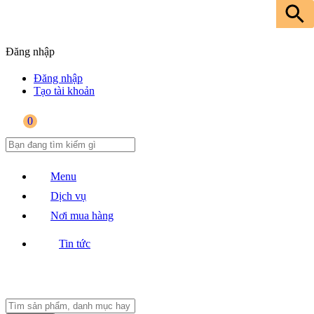
Đăng nhập
Đăng nhập
Tạo tài khoản
0
Menu
Dịch vụ
Nơi mua hàng
Tin tức