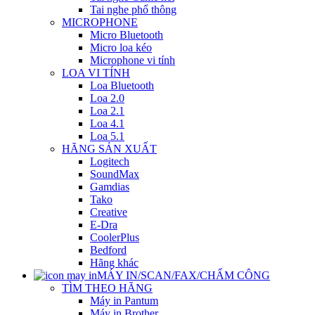
Tai nghe phổ thông
MICROPHONE
Micro Bluetooth
Micro loa kéo
Microphone vi tính
LOA VI TÍNH
Loa Bluetooth
Loa 2.0
Loa 2.1
Loa 4.1
Loa 5.1
HÃNG SẢN XUẤT
Logitech
SoundMax
Gamdias
Tako
Creative
E-Dra
CoolerPlus
Bedford
Hãng khác
MÁY IN/SCAN/FAX/CHẤM CÔNG
TÌM THEO HÃNG
Máy in Pantum
Máy in Brother