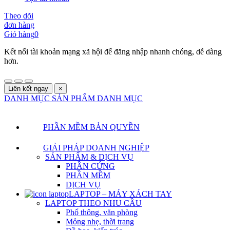
Theo dõi
đơn hàng
Giỏ hàng
0
Kết nối tài khoản mạng xã hội để đăng nhập nhanh chóng, dễ dàng
hơn.
Liên kết ngay
×
DANH MỤC SẢN PHẨM
DANH MỤC
PHẦN MỀM BẢN QUYỀN
GIẢI PHÁP DOANH NGHIỆP
SẢN PHẨM & DỊCH VỤ
PHẦN CỨNG
PHẦN MỀM
DỊCH VỤ
LAPTOP – MÁY XÁCH TAY
LAPTOP THEO NHU CẦU
Phổ thông, văn phòng
Mỏng nhẹ, thời trang