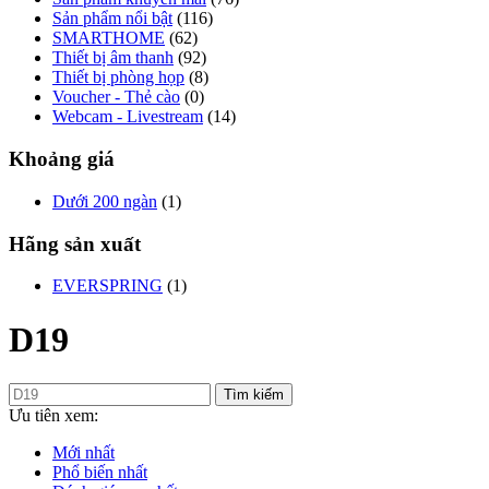
Sản phẩm nổi bật
(116)
SMARTHOME
(62)
Thiết bị âm thanh
(92)
Thiết bị phòng họp
(8)
Voucher - Thẻ cào
(0)
Webcam - Livestream
(14)
Khoảng giá
Dưới 200 ngàn
(1)
Hãng sản xuất
EVERSPRING
(1)
D19
Tìm kiếm
Ưu tiên xem:
Mới nhất
Phổ biến nhất