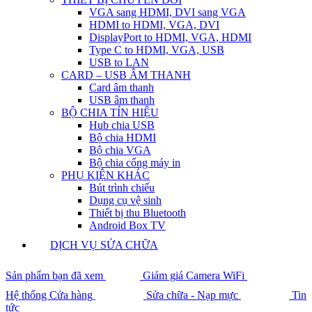
VGA sang HDMI, DVI sang VGA
HDMI to HDMI, VGA, DVI
DisplayPort to HDMI, VGA, HDMI
Type C to HDMI, VGA, USB
USB to LAN
CARD – USB ÂM THANH
Card âm thanh
USB âm thanh
BỘ CHIA TÍN HIỆU
Hub chia USB
Bộ chia HDMI
Bộ chia VGA
Bộ chia cổng máy in
PHỤ KIỆN KHÁC
Bút trình chiếu
Dụng cụ vệ sinh
Thiết bị thu Bluetooth
Android Box TV
DỊCH VỤ SỬA CHỮA
Sản phẩm bạn đã xem
Giảm giá Camera WiFi
Hệ thống Cửa hàng
Sửa chữa - Nạp mực
Tin
tức