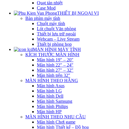
Quạt tản nhiệt
Case Mod
THIẾT BỊ NGOẠI VI
Bàn phím máy tính
Chuột máy tính
Lót chuột Văn phòng
Thiết bị lưu trữ ngoài
Webcam – Live Stream
Thiết bị phòng họp
MÀN HÌNH MÁY TÍNH
KÍCH THƯỚC MÀN HÌNH
Màn hình 19″ – 20″
Màn hình 22″ – 24″
Màn hình 27″ – 32″
Màn hình trên 32″
MÀN HÌNH THEO HÃNG
Màn hình Asus
Màn hình LG
Màn hình Dell
Màn hình Samsung
Màn hình Philips
Màn hình HP
MÀN HÌNH THEO NHU CẦU
Màn hình Chơi game
Màn hình Thiết kế – Đồ họa