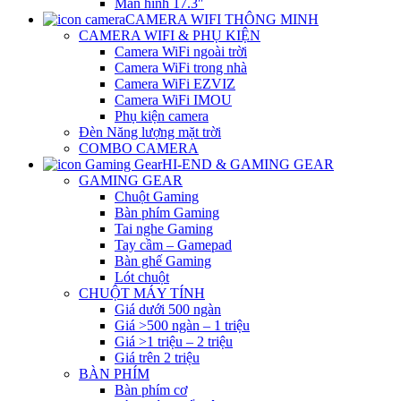
Màn hình 17.3″
CAMERA WIFI THÔNG MINH
CAMERA WIFI & PHỤ KIỆN
Camera WiFi ngoài trời
Camera WiFi trong nhà
Camera WiFi EZVIZ
Camera WiFi IMOU
Phụ kiện camera
Đèn Năng lượng mặt trời
COMBO CAMERA
HI-END & GAMING GEAR
GAMING GEAR
Chuột Gaming
Bàn phím Gaming
Tai nghe Gaming
Tay cầm – Gamepad
Bàn ghế Gaming
Lót chuột
CHUỘT MÁY TÍNH
Giá dưới 500 ngàn
Giá >500 ngàn – 1 triệu
Giá >1 triệu – 2 triệu
Giá trên 2 triệu
BÀN PHÍM
Bàn phím cơ