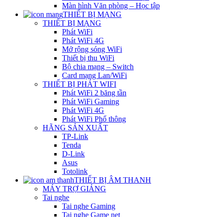
Màn hình Văn phòng – Học tập
THIẾT BỊ MẠNG
THIẾT BỊ MẠNG
Phát WiFi
Phát WiFi 4G
Mở rộng sóng WiFi
Thiết bị thu WiFi
Bộ chia mạng – Switch
Card mạng Lan/WiFi
THIẾT BỊ PHÁT WIFI
Phát WiFi 2 băng tần
Phát WiFi Gaming
Phát WiFi 4G
Phát WiFi Phổ thông
HÃNG SẢN XUẤT
TP-Link
Tenda
D-Link
Asus
Totolink
THIẾT BỊ ÂM THANH
MÁY TRỢ GIẢNG
Tai nghe
Tai nghe Gaming
Tai nghe Game net