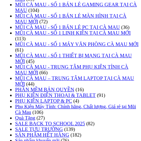
MŨI CÀ MAU - SỐ 1 BÁN LẺ GAMING GEAR TẠI CÀ
MAU
(104)
MŨI CÀ MAU - SỐ 1 BÁN LẺ MÀN HÌNH TẠI CÀ
MAU MỚI
(72)
MŨI CÀ MAU - SỐ 1 BÁN LẺ PC TẠI CÀ MAU
(36)
MŨI CÀ MAU - SỐ 1 LINH KIỆN TẠI CÀ MAU MỚI
(113)
MŨI CÀ MAU - SỐ 1 MÁY VĂN PHÒNG CÀ MAU MỚI
(61)
MŨI CÀ MAU - SỐ 1 THIẾT BỊ MẠNG TẠI CÀ MAU
MỚI
(45)
MŨI CÀ MAU - TRUNG TÂM PHỤ KIỆN TỈNH CÀ
MAU MỚI
(66)
MŨI CÀ MAU – TRUNG TÂM LAPTOP TẠI CÀ MAU
MỚI
(44)
PHẦN MỀM BẢN QUYỀN
(16)
PHỤ KIỆN ĐIỆN THOẠI & TABLET
(91)
PHỤ KIỆN LAPTOP & PC
(4)
Phụ Kiện Máy Tính: Chính hãng, Chất lượng, Giá rẻ tại Mũi
Cà Mau
(106)
Quà Tặng
(27)
SALE BACK TO SCHOOL 2025
(82)
SALE TỰU TRƯỜNG
(139)
SẢN PHẨM HẾT HÀNG
(182)
Sản phẩm khuyến mãi
(76)