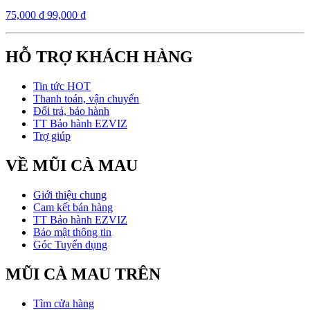
75,000
₫
99,000
₫
HỖ TRỢ KHÁCH HÀNG
Tin tức HOT
Thanh toán, vận chuyển
Đổi trả, bảo hành
TT Bảo hành EZVIZ
Trợ giúp
VỀ MŨI CÀ MAU
Giới thiệu chung
Cam kết bán hàng
TT Bảo hành EZVIZ
Bảo mật thông tin
Góc Tuyển dụng
MŨI CÀ MAU TRÊN
Tìm cửa hàng