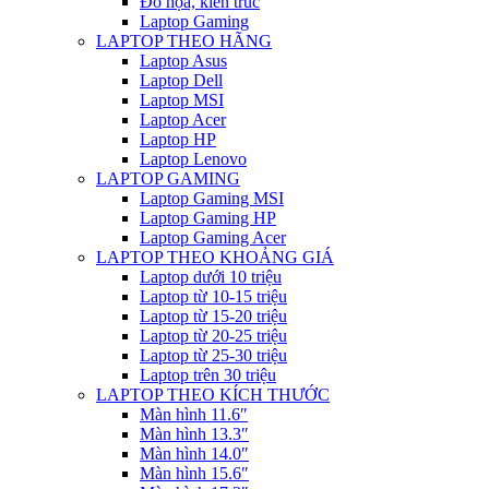
Đồ họa, kiến trúc
Laptop Gaming
LAPTOP THEO HÃNG
Laptop Asus
Laptop Dell
Laptop MSI
Laptop Acer
Laptop HP
Laptop Lenovo
LAPTOP GAMING
Laptop Gaming MSI
Laptop Gaming HP
Laptop Gaming Acer
LAPTOP THEO KHOẢNG GIÁ
Laptop dưới 10 triệu
Laptop từ 10-15 triệu
Laptop từ 15-20 triệu
Laptop từ 20-25 triệu
Laptop từ 25-30 triệu
Laptop trên 30 triệu
LAPTOP THEO KÍCH THƯỚC
Màn hình 11.6″
Màn hình 13.3″
Màn hình 14.0″
Màn hình 15.6″