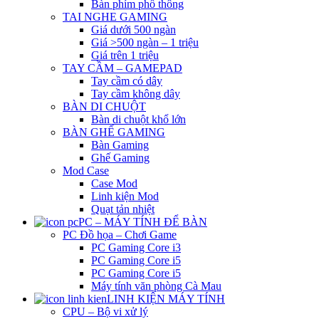
Bàn phím phổ thông
TAI NGHE GAMING
Giá dưới 500 ngàn
Giá >500 ngàn – 1 triệu
Giá trên 1 triệu
TAY CẦM – GAMEPAD
Tay cầm có dây
Tay cầm không dây
BÀN DI CHUỘT
Bàn di chuột khổ lớn
BÀN GHẾ GAMING
Bàn Gaming
Ghế Gaming
Mod Case
Case Mod
Linh kiện Mod
Quạt tản nhiệt
PC – MÁY TÍNH ĐỂ BÀN
PC Đồ họa – Chơi Game
PC Gaming Core i3
PC Gaming Core i5
PC Gaming Core i5
Máy tính văn phòng Cà Mau
LINH KIỆN MÁY TÍNH
CPU – Bộ vi xử lý