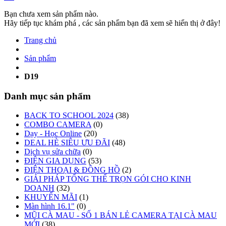
Bạn chưa xem sản phẩm nào.
Hãy tiếp tục khám phá , các sản phẩm bạn đã xem sẽ hiển thị ở đây!
Trang chủ
Sản phẩm
D19
Danh mục sản phẩm
BACK TO SCHOOL 2024
(38)
COMBO CAMERA
(0)
Dạy - Học Online
(20)
DEAL HÈ SIÊU ƯU ĐÃI
(48)
Dịch vụ sửa chữa
(0)
ĐIỆN GIA DỤNG
(53)
ĐIỆN THOẠI & ĐỒNG HỒ
(2)
GIẢI PHÁP TỔNG THỂ TRỌN GÓI CHO KINH
DOANH
(32)
KHUYẾN MÃI
(1)
Màn hình 16.1"
(0)
MŨI CÀ MAU - SỐ 1 BÁN LẺ CAMERA TẠI CÀ MAU
MỚI
(38)