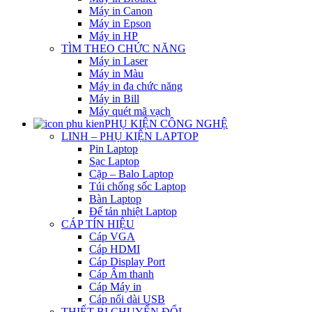
Máy in Canon
Máy in Epson
Máy in HP
TÌM THEO CHỨC NĂNG
Máy in Laser
Máy in Màu
Máy in đa chức năng
Máy in Bill
Máy quét mã vạch
PHỤ KIỆN CÔNG NGHỆ
LINH – PHỤ KIỆN LAPTOP
Pin Laptop
Sạc Laptop
Cặp – Balo Laptop
Túi chống sốc Laptop
Bàn Laptop
Đế tản nhiệt Laptop
CÁP TÍN HIỆU
Cáp VGA
Cáp HDMI
Cáp Display Port
Cáp Âm thanh
Cáp Máy in
Cáp nối dài USB
THIẾT BỊ CHUYỂN ĐỔI