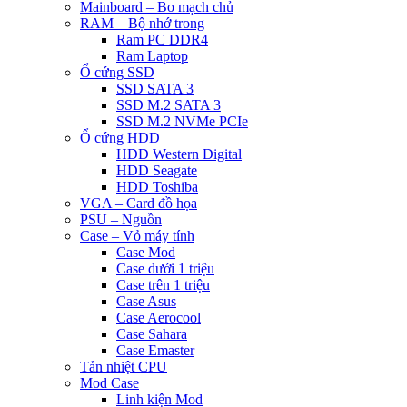
Mainboard – Bo mạch chủ
RAM – Bộ nhớ trong
Ram PC DDR4
Ram Laptop
Ổ cứng SSD
SSD SATA 3
SSD M.2 SATA 3
SSD M.2 NVMe PCIe
Ổ cứng HDD
HDD Western Digital
HDD Seagate
HDD Toshiba
VGA – Card đồ họa
PSU – Nguồn
Case – Vỏ máy tính
Case Mod
Case dưới 1 triệu
Case trên 1 triệu
Case Asus
Case Aerocool
Case Sahara
Case Emaster
Tản nhiệt CPU
Mod Case
Linh kiện Mod