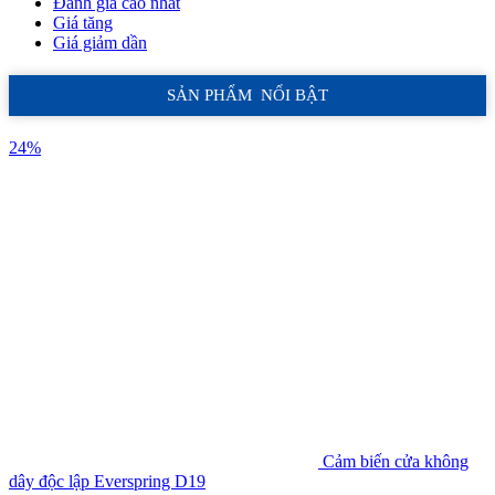
Đánh giá cao nhất
Giá tăng
Giá giảm dần
SẢN PHẨM NỔI BẬT
24%
Cảm biến cửa không
dây độc lập Everspring D19