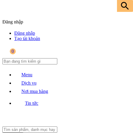
Đăng nhập
Đăng nhập
Tạo tài khoản
0
Menu
Dịch vụ
Nơi mua hàng
Tin tức