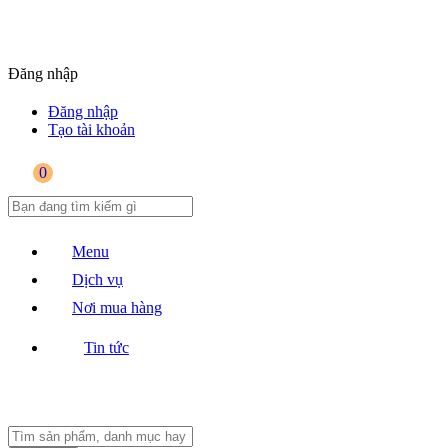
Đăng nhập
Đăng nhập
Tạo tài khoản
0
Menu
Dịch vụ
Nơi mua hàng
Tin tức