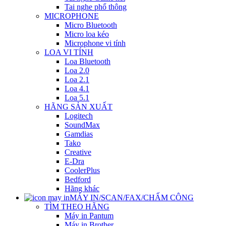
Tai nghe phổ thông
MICROPHONE
Micro Bluetooth
Micro loa kéo
Microphone vi tính
LOA VI TÍNH
Loa Bluetooth
Loa 2.0
Loa 2.1
Loa 4.1
Loa 5.1
HÃNG SẢN XUẤT
Logitech
SoundMax
Gamdias
Tako
Creative
E-Dra
CoolerPlus
Bedford
Hãng khác
MÁY IN/SCAN/FAX/CHẤM CÔNG
TÌM THEO HÃNG
Máy in Pantum
Máy in Brother