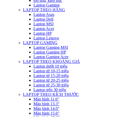
Đồ họa, kiến trúc
Laptop Gaming
LAPTOP THEO HÃNG
Laptop Asus
Laptop Dell
Laptop MSI
Laptop Acer
Laptop HP
Laptop Lenovo
LAPTOP GAMING
Laptop Gaming MSI
Laptop Gaming HP
Laptop Gaming Acer
LAPTOP THEO KHOẢNG GIÁ
Laptop dưới 10 triệu
Laptop từ 10-15 triệu
Laptop từ 15-20 triệu
Laptop từ 20-25 triệu
Laptop từ 25-30 triệu
Laptop trên 30 triệu
LAPTOP THEO KÍCH THƯỚC
Màn hình 11.6″
Màn hình 13.3″
Màn hình 14.0″
Màn hình 15.6″