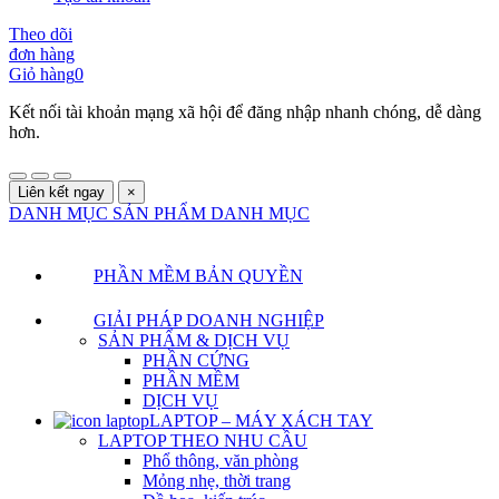
Theo dõi
đơn hàng
Giỏ hàng
0
Kết nối tài khoản mạng xã hội để đăng nhập nhanh chóng, dễ dàng
hơn.
Liên kết ngay
×
DANH MỤC SẢN PHẨM
DANH MỤC
PHẦN MỀM BẢN QUYỀN
GIẢI PHÁP DOANH NGHIỆP
SẢN PHẨM & DỊCH VỤ
PHẦN CỨNG
PHẦN MỀM
DỊCH VỤ
LAPTOP – MÁY XÁCH TAY
LAPTOP THEO NHU CẦU
Phổ thông, văn phòng
Mỏng nhẹ, thời trang