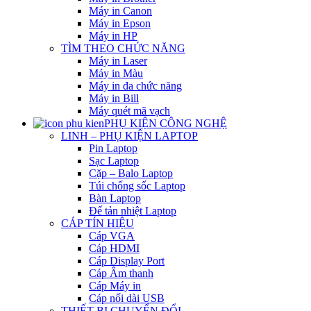
Máy in Canon
Máy in Epson
Máy in HP
TÌM THEO CHỨC NĂNG
Máy in Laser
Máy in Màu
Máy in đa chức năng
Máy in Bill
Máy quét mã vạch
PHỤ KIỆN CÔNG NGHỆ
LINH – PHỤ KIỆN LAPTOP
Pin Laptop
Sạc Laptop
Cặp – Balo Laptop
Túi chống sốc Laptop
Bàn Laptop
Đế tản nhiệt Laptop
CÁP TÍN HIỆU
Cáp VGA
Cáp HDMI
Cáp Display Port
Cáp Âm thanh
Cáp Máy in
Cáp nối dài USB
THIẾT BỊ CHUYỂN ĐỔI