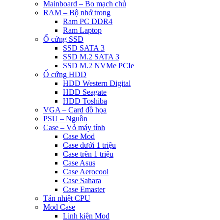
Mainboard – Bo mạch chủ
RAM – Bộ nhớ trong
Ram PC DDR4
Ram Laptop
Ổ cứng SSD
SSD SATA 3
SSD M.2 SATA 3
SSD M.2 NVMe PCIe
Ổ cứng HDD
HDD Western Digital
HDD Seagate
HDD Toshiba
VGA – Card đồ họa
PSU – Nguồn
Case – Vỏ máy tính
Case Mod
Case dưới 1 triệu
Case trên 1 triệu
Case Asus
Case Aerocool
Case Sahara
Case Emaster
Tản nhiệt CPU
Mod Case
Linh kiện Mod