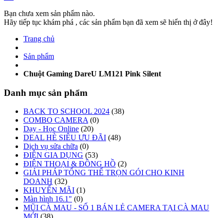
Bạn chưa xem sản phẩm nào.
Hãy tiếp tục khám phá , các sản phẩm bạn đã xem sẽ hiển thị ở đây!
Trang chủ
Sản phẩm
Chuột Gaming DareU LM121 Pink Silent
Danh mục sản phẩm
BACK TO SCHOOL 2024
(38)
COMBO CAMERA
(0)
Dạy - Học Online
(20)
DEAL HÈ SIÊU ƯU ĐÃI
(48)
Dịch vụ sửa chữa
(0)
ĐIỆN GIA DỤNG
(53)
ĐIỆN THOẠI & ĐỒNG HỒ
(2)
GIẢI PHÁP TỔNG THỂ TRỌN GÓI CHO KINH
DOANH
(32)
KHUYẾN MÃI
(1)
Màn hình 16.1"
(0)
MŨI CÀ MAU - SỐ 1 BÁN LẺ CAMERA TẠI CÀ MAU
MỚI
(38)