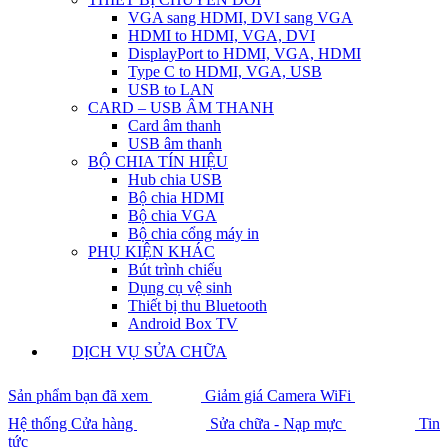
VGA sang HDMI, DVI sang VGA
HDMI to HDMI, VGA, DVI
DisplayPort to HDMI, VGA, HDMI
Type C to HDMI, VGA, USB
USB to LAN
CARD – USB ÂM THANH
Card âm thanh
USB âm thanh
BỘ CHIA TÍN HIỆU
Hub chia USB
Bộ chia HDMI
Bộ chia VGA
Bộ chia cổng máy in
PHỤ KIỆN KHÁC
Bút trình chiếu
Dụng cụ vệ sinh
Thiết bị thu Bluetooth
Android Box TV
DỊCH VỤ SỬA CHỮA
Sản phẩm bạn đã xem
Giảm giá Camera WiFi
Hệ thống Cửa hàng
Sửa chữa - Nạp mực
Tin
tức