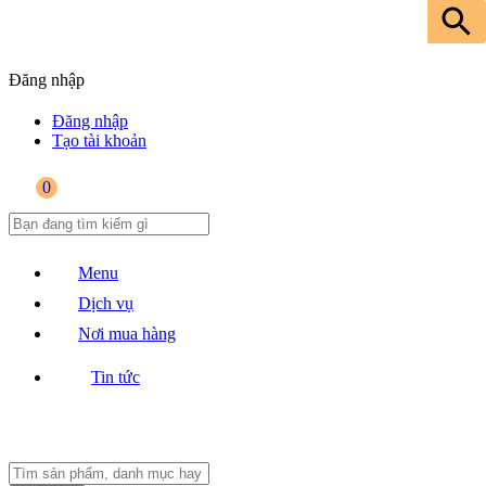
Đăng nhập
Đăng nhập
Tạo tài khoản
0
Menu
Dịch vụ
Nơi mua hàng
Tin tức