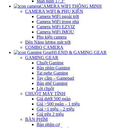
Màn hình 17.3″
CAMERA WIFI THÔNG MINH
CAMERA WIFI & PHỤ KIỆN
Camera WiFi ngoài trời
Camera WiFi trong nhà
Camera WiFi EZVIZ
Camera WiFi IMOU
Phụ kiện camera
Đèn Năng lượng mặt trời
COMBO CAMERA
HI-END & GAMING GEAR
GAMING GEAR
Chuột Gaming
Bàn phím Gaming
Tai nghe Gaming
Tay cầm – Gamepad
Bàn ghế Gaming
Lót chuột
CHUỘT MÁY TÍNH
Giá dưới 500 ngàn
Giá >500 ngàn – 1 triệu
Giá >1 triệu – 2 triệu
Giá trên 2 triệu
BÀN PHÍM
Bàn phím cơ