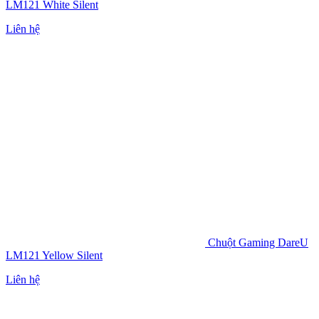
LM121 White Silent
Liên hệ
Chuột Gaming DareU
LM121 Yellow Silent
Liên hệ