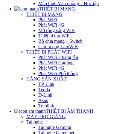
Màn hình Văn phòng – Học tập
THIẾT BỊ MẠNG
THIẾT BỊ MẠNG
Phát WiFi
Phát WiFi 4G
Mở rộng sóng WiFi
Thiết bị thu WiFi
Bộ chia mạng – Switch
Card mạng Lan/WiFi
THIẾT BỊ PHÁT WIFI
Phát WiFi 2 băng tần
Phát WiFi Gaming
Phát WiFi 4G
Phát WiFi Phổ thông
HÃNG SẢN XUẤT
TP-Link
Tenda
D-Link
Asus
Totolink
THIẾT BỊ ÂM THANH
MÁY TRỢ GIẢNG
Tai nghe
Tai nghe Gaming
Tai nghe Game net