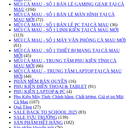
MŨI CÀ MAU - SỐ 1 BÁN LẺ GAMING GEAR TẠI CÀ
MAU
(104)
MŨI CÀ MAU - SỐ 1 BÁN LẺ MÀN HÌNH TẠI CÀ
MAU MỚI
(72)
MŨI CÀ MAU - SỐ 1 BÁN LẺ PC TẠI CÀ MAU
(36)
MŨI CÀ MAU - SỐ 1 LINH KIỆN TẠI CÀ MAU MỚI
(113)
MŨI CÀ MAU - SỐ 1 MÁY VĂN PHÒNG CÀ MAU MỚI
(61)
MŨI CÀ MAU - SỐ 1 THIẾT BỊ MẠNG TẠI CÀ MAU
MỚI
(45)
MŨI CÀ MAU - TRUNG TÂM PHỤ KIỆN TỈNH CÀ
MAU MỚI
(66)
MŨI CÀ MAU – TRUNG TÂM LAPTOP TẠI CÀ MAU
MỚI
(44)
PHẦN MỀM BẢN QUYỀN
(16)
PHỤ KIỆN ĐIỆN THOẠI & TABLET
(91)
PHỤ KIỆN LAPTOP & PC
(4)
Phụ Kiện Máy Tính: Chính hãng, Chất lượng, Giá rẻ tại Mũi
Cà Mau
(107)
Quà Tặng
(27)
SALE BACK TO SCHOOL 2025
(83)
SALE TỰU TRƯỜNG
(139)
SẢN PHẨM HẾT HÀNG
(182)
Sản phẩm khuyến mãi
(76)