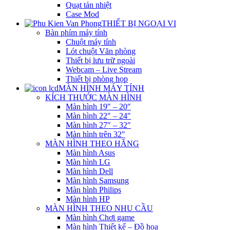
Quạt tản nhiệt
Case Mod
THIẾT BỊ NGOẠI VI
Bàn phím máy tính
Chuột máy tính
Lót chuột Văn phòng
Thiết bị lưu trữ ngoài
Webcam – Live Stream
Thiết bị phòng họp
MÀN HÌNH MÁY TÍNH
KÍCH THƯỚC MÀN HÌNH
Màn hình 19″ – 20″
Màn hình 22″ – 24″
Màn hình 27″ – 32″
Màn hình trên 32″
MÀN HÌNH THEO HÃNG
Màn hình Asus
Màn hình LG
Màn hình Dell
Màn hình Samsung
Màn hình Philips
Màn hình HP
MÀN HÌNH THEO NHU CẦU
Màn hình Chơi game
Màn hình Thiết kế – Đồ họa