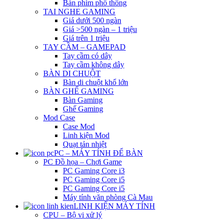
Bàn phím phổ thông
TAI NGHE GAMING
Giá dưới 500 ngàn
Giá >500 ngàn – 1 triệu
Giá trên 1 triệu
TAY CẦM – GAMEPAD
Tay cầm có dây
Tay cầm không dây
BÀN DI CHUỘT
Bàn di chuột khổ lớn
BÀN GHẾ GAMING
Bàn Gaming
Ghế Gaming
Mod Case
Case Mod
Linh kiện Mod
Quạt tản nhiệt
PC – MÁY TÍNH ĐỂ BÀN
PC Đồ họa – Chơi Game
PC Gaming Core i3
PC Gaming Core i5
PC Gaming Core i5
Máy tính văn phòng Cà Mau
LINH KIỆN MÁY TÍNH
CPU – Bộ vi xử lý