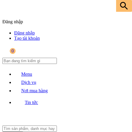
Đăng nhập
Đăng nhập
Tạo tài khoản
0
Menu
Dịch vụ
Nơi mua hàng
Tin tức