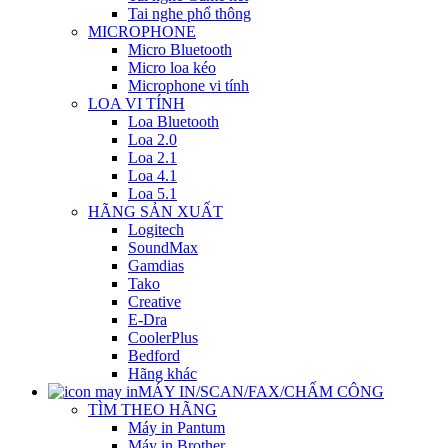
Tai nghe phổ thông
MICROPHONE
Micro Bluetooth
Micro loa kéo
Microphone vi tính
LOA VI TÍNH
Loa Bluetooth
Loa 2.0
Loa 2.1
Loa 4.1
Loa 5.1
HÃNG SẢN XUẤT
Logitech
SoundMax
Gamdias
Tako
Creative
E-Dra
CoolerPlus
Bedford
Hãng khác
MÁY IN/SCAN/FAX/CHẤM CÔNG
TÌM THEO HÃNG
Máy in Pantum
Máy in Brother