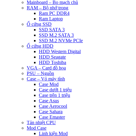
Mainboard – Bo mạch chủ
RAM – Bộ nhớ trong
Ram PC DDR4
Ram Laptop
Ổ cứng SSD
SSD SATA 3
SSD M.2 SATA 3
SSD M.2 NVMe PCIe
Ổ cứng HDD
HDD Western Digital
HDD Seagate
HDD Toshiba
VGA – Card đồ họa
PSU – Nguồn
Case – Vỏ máy tính
Case Mod
Case dưới 1 triệu
Case trên 1 triệu
Case Asus
Case Aerocool
Case Sahara
Case Emaster
Tản nhiệt CPU
Mod Case
Linh kiện Mod