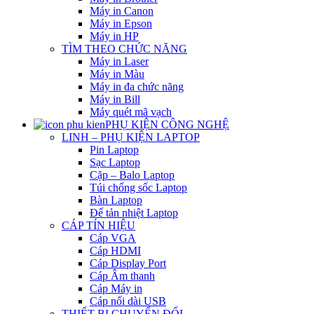
Máy in Canon
Máy in Epson
Máy in HP
TÌM THEO CHỨC NĂNG
Máy in Laser
Máy in Màu
Máy in đa chức năng
Máy in Bill
Máy quét mã vạch
PHỤ KIỆN CÔNG NGHỆ
LINH – PHỤ KIỆN LAPTOP
Pin Laptop
Sạc Laptop
Cặp – Balo Laptop
Túi chống sốc Laptop
Bàn Laptop
Đế tản nhiệt Laptop
CÁP TÍN HIỆU
Cáp VGA
Cáp HDMI
Cáp Display Port
Cáp Âm thanh
Cáp Máy in
Cáp nối dài USB
THIẾT BỊ CHUYỂN ĐỔI