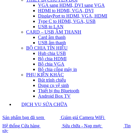
VGA sang HDMI, DVI sang VGA
HDMI to HDMI, VGA, DVI
DisplayPort to HDMI, VGA, HDMI
Type C to HDMI, VGA, USB
USB to LAN
CARD – USB ÂM THANH
Card âm thanh
USB âm thanh
BỘ CHIA TÍN HIỆU
Hub chia USB
Bộ chia HDMI
Bộ chia VGA
Bộ chia cổng máy in
PHỤ KIỆN KHÁC
Bút trình chiếu
Dụng cụ vệ sinh
Thiết bị thu Bluetooth
Android Box TV
DỊCH VỤ SỬA CHỮA
Sản phẩm bạn đã xem
Giảm giá Camera WiFi
Hệ thống Cửa hàng
Sửa chữa - Nạp mực
Tin
tức