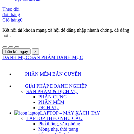
Theo dõi
đơn hàng
Giỏ hàng
0
Kết nối tài khoản mạng xã hội để đăng nhập nhanh chóng, dễ dàng
hơn.
Liên kết ngay
×
DANH MỤC SẢN PHẨM
DANH MỤC
PHẦN MỀM BẢN QUYỀN
GIẢI PHÁP DOANH NGHIỆP
SẢN PHẨM & DỊCH VỤ
PHẦN CỨNG
PHẦN MỀM
DỊCH VỤ
LAPTOP – MÁY XÁCH TAY
LAPTOP THEO NHU CẦU
Phổ thông, văn phòng
Mỏng nhẹ, thời trang