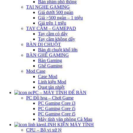
Bàn phím phổ thông
TAI NGHE GAMING
Giá dưới 500 ngàn
Giá >500 ngàn – 1 triệu
Giá trên 1 triệu
TAY CẦM – GAMEPAD
Tay cầm có dây
Tay cầm không dây
BÀN DI CHUỘT
Bàn di chuột khổ lớn
BÀN GHẾ GAMING
Bàn Gaming
Ghế Gaming
Mod Case
Case Mod
Linh kiện Mod
Quạt tản nhiệt
PC – MÁY TÍNH ĐỂ BÀN
PC Đồ họa – Chơi Game
PC Gaming Core i3
PC Gaming Core i5
PC Gaming Core i5
Máy tính văn phòng Cà Mau
LINH KIỆN MÁY TÍNH
CPU – Bộ vi xử lý