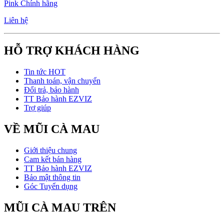
Pink Chính hãng
Liên hệ
HỖ TRỢ KHÁCH HÀNG
Tin tức HOT
Thanh toán, vận chuyển
Đổi trả, bảo hành
TT Bảo hành EZVIZ
Trợ giúp
VỀ MŨI CÀ MAU
Giới thiệu chung
Cam kết bán hàng
TT Bảo hành EZVIZ
Bảo mật thông tin
Góc Tuyển dụng
MŨI CÀ MAU TRÊN