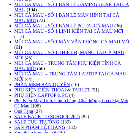
MŨI CÀ MAU - SỐ 1 BÁN LẺ GAMING GEAR TẠI CÀ
MAU
(104)
MŨI CÀ MAU - SỐ 1 BÁN LẺ MÀN HÌNH TẠI CÀ
MAU MỚI
(72)
MŨI CÀ MAU - SỐ 1 BÁN LẺ PC TẠI CÀ MAU
(36)
MŨI CÀ MAU - SỐ 1 LINH KIỆN TẠI CÀ MAU MỚI
(113)
MŨI CÀ MAU - SỐ 1 MÁY VĂN PHÒNG CÀ MAU MỚI
(61)
MŨI CÀ MAU - SỐ 1 THIẾT BỊ MẠNG TẠI CÀ MAU
MỚI
(45)
MŨI CÀ MAU - TRUNG TÂM PHỤ KIỆN TỈNH CÀ
MAU MỚI
(66)
MŨI CÀ MAU – TRUNG TÂM LAPTOP TẠI CÀ MAU
MỚI
(44)
PHẦN MỀM BẢN QUYỀN
(16)
PHỤ KIỆN ĐIỆN THOẠI & TABLET
(91)
PHỤ KIỆN LAPTOP & PC
(4)
Phụ Kiện Máy Tính: Chính hãng, Chất lượng, Giá rẻ tại Mũi
Cà Mau
(106)
Quà Tặng
(27)
SALE BACK TO SCHOOL 2025
(82)
SALE TỰU TRƯỜNG
(139)
SẢN PHẨM HẾT HÀNG
(182)
Sản phẩm khuyến mãi
(76)