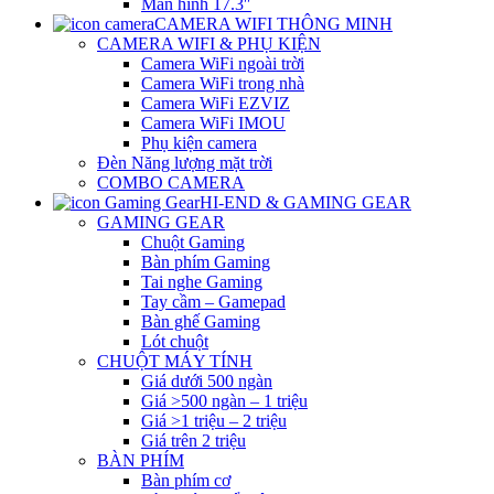
Màn hình 17.3″
CAMERA WIFI THÔNG MINH
CAMERA WIFI & PHỤ KIỆN
Camera WiFi ngoài trời
Camera WiFi trong nhà
Camera WiFi EZVIZ
Camera WiFi IMOU
Phụ kiện camera
Đèn Năng lượng mặt trời
COMBO CAMERA
HI-END & GAMING GEAR
GAMING GEAR
Chuột Gaming
Bàn phím Gaming
Tai nghe Gaming
Tay cầm – Gamepad
Bàn ghế Gaming
Lót chuột
CHUỘT MÁY TÍNH
Giá dưới 500 ngàn
Giá >500 ngàn – 1 triệu
Giá >1 triệu – 2 triệu
Giá trên 2 triệu
BÀN PHÍM
Bàn phím cơ