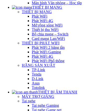
Màn hình Văn phòng – Học tập
THIẾT BỊ MẠNG
THIẾT BỊ MẠNG
Phát WiFi
Phát WiFi 4G
Mở rộng sóng WiFi
Thiết bị thu WiFi
Bộ chia mạng – Switch
Card mạng Lan/WiFi
THIẾT BỊ PHÁT WIFI
Phát WiFi 2 băng tần
Phát WiFi Gaming
Phát WiFi 4G
Phát WiFi Phổ thông
HÃNG SẢN XUẤT
TP-Link
Tenda
D-Link
Asus
Totolink
THIẾT BỊ ÂM THANH
MÁY TRỢ GIẢNG
Tai nghe
Tai nghe Gaming
Tai nghe Game net