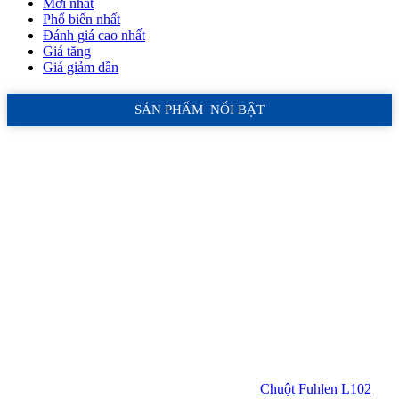
Mới nhất
Phổ biến nhất
Đánh giá cao nhất
Giá tăng
Giá giảm dần
SẢN PHẨM NỔI BẬT
Chuột Fuhlen L102