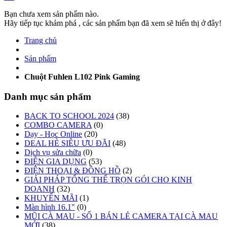
Bạn chưa xem sản phẩm nào.
Hãy tiếp tục khám phá , các sản phẩm bạn đã xem sẽ hiển thị ở đây!
Trang chủ
Sản phẩm
Chuột Fuhlen L102 Pink Gaming
Danh mục sản phẩm
BACK TO SCHOOL 2024
(38)
COMBO CAMERA
(0)
Dạy - Học Online
(20)
DEAL HÈ SIÊU ƯU ĐÃI
(48)
Dịch vụ sửa chữa
(0)
ĐIỆN GIA DỤNG
(53)
ĐIỆN THOẠI & ĐỒNG HỒ
(2)
GIẢI PHÁP TỔNG THỂ TRỌN GÓI CHO KINH
DOANH
(32)
KHUYẾN MÃI
(1)
Màn hình 16.1"
(0)
MŨI CÀ MAU - SỐ 1 BÁN LẺ CAMERA TẠI CÀ MAU
MỚI
(38)