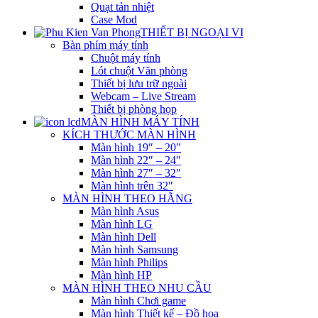
Quạt tản nhiệt
Case Mod
THIẾT BỊ NGOẠI VI
Bàn phím máy tính
Chuột máy tính
Lót chuột Văn phòng
Thiết bị lưu trữ ngoài
Webcam – Live Stream
Thiết bị phòng họp
MÀN HÌNH MÁY TÍNH
KÍCH THƯỚC MÀN HÌNH
Màn hình 19″ – 20″
Màn hình 22″ – 24″
Màn hình 27″ – 32″
Màn hình trên 32″
MÀN HÌNH THEO HÃNG
Màn hình Asus
Màn hình LG
Màn hình Dell
Màn hình Samsung
Màn hình Philips
Màn hình HP
MÀN HÌNH THEO NHU CẦU
Màn hình Chơi game
Màn hình Thiết kế – Đồ họa