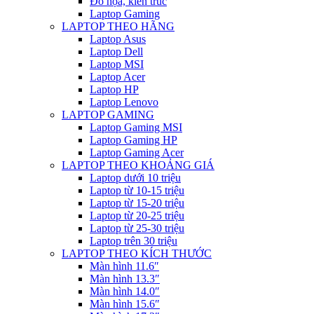
Đồ họa, kiến trúc
Laptop Gaming
LAPTOP THEO HÃNG
Laptop Asus
Laptop Dell
Laptop MSI
Laptop Acer
Laptop HP
Laptop Lenovo
LAPTOP GAMING
Laptop Gaming MSI
Laptop Gaming HP
Laptop Gaming Acer
LAPTOP THEO KHOẢNG GIÁ
Laptop dưới 10 triệu
Laptop từ 10-15 triệu
Laptop từ 15-20 triệu
Laptop từ 20-25 triệu
Laptop từ 25-30 triệu
Laptop trên 30 triệu
LAPTOP THEO KÍCH THƯỚC
Màn hình 11.6″
Màn hình 13.3″
Màn hình 14.0″
Màn hình 15.6″