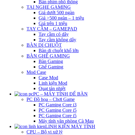
Bàn phím phổ thông
TAI NGHE GAMING
Giá dưới 500 ngàn
Giá >500 ngàn – 1 triệu
Giá trên 1 triệu
TAY CẦM – GAMEPAD
Tay cầm có dây
Tay cầm không dây
BÀN DI CHUỘT
Bàn di chuột khổ lớn
BÀN GHẾ GAMING
Bàn Gaming
Ghế Gaming
Mod Case
Case Mod
Linh kiện Mod
Quạt tản nhiệt
PC – MÁY TÍNH ĐỂ BÀN
PC Đồ họa – Chơi Game
PC Gaming Core i3
PC Gaming Core i5
PC Gaming Core i5
Máy tính văn phòng Cà Mau
LINH KIỆN MÁY TÍNH
CPU – Bộ vi xử lý