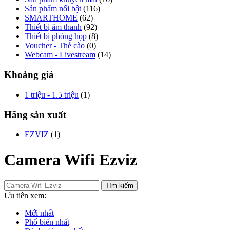
Sản phẩm nổi bật
(116)
SMARTHOME
(62)
Thiết bị âm thanh
(92)
Thiết bị phòng họp
(8)
Voucher - Thẻ cào
(0)
Webcam - Livestream
(14)
Khoảng giá
1 triệu - 1.5 triệu
(1)
Hãng sản xuất
EZVIZ
(1)
Camera Wifi Ezviz
Tìm kiếm
Ưu tiên xem:
Mới nhất
Phổ biến nhất