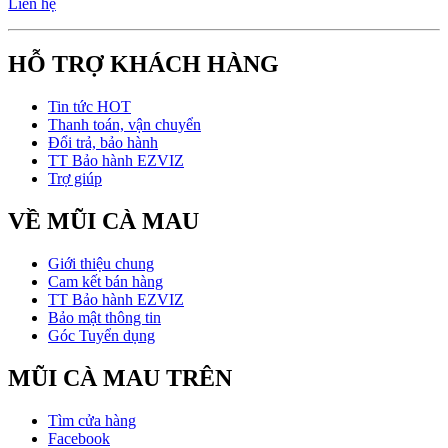
Liên hệ
HỖ TRỢ KHÁCH HÀNG
Tin tức HOT
Thanh toán, vận chuyển
Đổi trả, bảo hành
TT Bảo hành EZVIZ
Trợ giúp
VỀ MŨI CÀ MAU
Giới thiệu chung
Cam kết bán hàng
TT Bảo hành EZVIZ
Bảo mật thông tin
Góc Tuyển dụng
MŨI CÀ MAU TRÊN
Tìm cửa hàng
Facebook