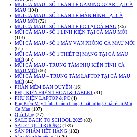
MŨI CÀ MAU - SỐ 1 BÁN LẺ GAMING GEAR TẠI CÀ
MAU
(104)
MŨI CÀ MAU - SỐ 1 BÁN LẺ MÀN HÌNH TẠI CÀ
MAU MỚI
(72)
MŨI CÀ MAU - SỐ 1 BÁN LẺ PC TẠI CÀ MAU
(36)
MŨI CÀ MAU - SỐ 1 LINH KIỆN TẠI CÀ MAU MỚI
(113)
MŨI CÀ MAU - SỐ 1 MÁY VĂN PHÒNG CÀ MAU MỚI
(61)
MŨI CÀ MAU - SỐ 1 THIẾT BỊ MẠNG TẠI CÀ MAU
MỚI
(45)
MŨI CÀ MAU - TRUNG TÂM PHỤ KIỆN TỈNH CÀ
MAU MỚI
(66)
MŨI CÀ MAU – TRUNG TÂM LAPTOP TẠI CÀ MAU
MỚI
(44)
PHẦN MỀM BẢN QUYỀN
(16)
PHỤ KIỆN ĐIỆN THOẠI & TABLET
(91)
PHỤ KIỆN LAPTOP & PC
(4)
Phụ Kiện Máy Tính: Chính hãng, Chất lượng, Giá rẻ tại Mũi
Cà Mau
(107)
Quà Tặng
(27)
SALE BACK TO SCHOOL 2025
(83)
SALE TỰU TRƯỜNG
(139)
SẢN PHẨM HẾT HÀNG
(182)
Sản phẩm khuyến mãi
(76)