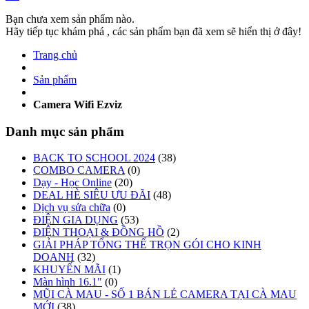
Bạn chưa xem sản phẩm nào.
Hãy tiếp tục khám phá , các sản phẩm bạn đã xem sẽ hiển thị ở đây!
Trang chủ
Sản phẩm
Camera Wifi Ezviz
Danh mục sản phẩm
BACK TO SCHOOL 2024
(38)
COMBO CAMERA
(0)
Dạy - Học Online
(20)
DEAL HÈ SIÊU ƯU ĐÃI
(48)
Dịch vụ sửa chữa
(0)
ĐIỆN GIA DỤNG
(53)
ĐIỆN THOẠI & ĐỒNG HỒ
(2)
GIẢI PHÁP TỔNG THỂ TRỌN GÓI CHO KINH
DOANH
(32)
KHUYẾN MÃI
(1)
Màn hình 16.1"
(0)
MŨI CÀ MAU - SỐ 1 BÁN LẺ CAMERA TẠI CÀ MAU
MỚI
(38)