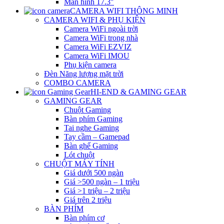
Màn hình 17.3″
CAMERA WIFI THÔNG MINH
CAMERA WIFI & PHỤ KIỆN
Camera WiFi ngoài trời
Camera WiFi trong nhà
Camera WiFi EZVIZ
Camera WiFi IMOU
Phụ kiện camera
Đèn Năng lượng mặt trời
COMBO CAMERA
HI-END & GAMING GEAR
GAMING GEAR
Chuột Gaming
Bàn phím Gaming
Tai nghe Gaming
Tay cầm – Gamepad
Bàn ghế Gaming
Lót chuột
CHUỘT MÁY TÍNH
Giá dưới 500 ngàn
Giá >500 ngàn – 1 triệu
Giá >1 triệu – 2 triệu
Giá trên 2 triệu
BÀN PHÍM
Bàn phím cơ