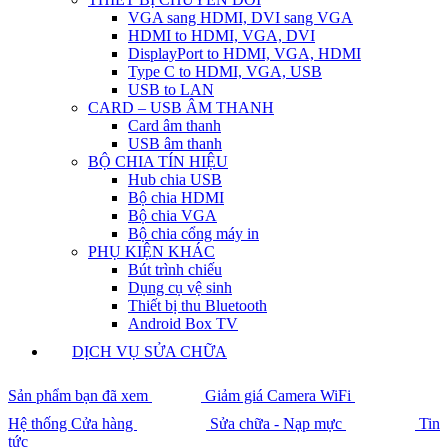
VGA sang HDMI, DVI sang VGA
HDMI to HDMI, VGA, DVI
DisplayPort to HDMI, VGA, HDMI
Type C to HDMI, VGA, USB
USB to LAN
CARD – USB ÂM THANH
Card âm thanh
USB âm thanh
BỘ CHIA TÍN HIỆU
Hub chia USB
Bộ chia HDMI
Bộ chia VGA
Bộ chia cổng máy in
PHỤ KIỆN KHÁC
Bút trình chiếu
Dụng cụ vệ sinh
Thiết bị thu Bluetooth
Android Box TV
DỊCH VỤ SỬA CHỮA
Sản phẩm bạn đã xem
Giảm giá Camera WiFi
Hệ thống Cửa hàng
Sửa chữa - Nạp mực
Tin
tức