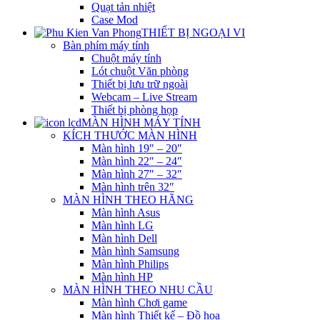
Quạt tản nhiệt
Case Mod
THIẾT BỊ NGOẠI VI
Bàn phím máy tính
Chuột máy tính
Lót chuột Văn phòng
Thiết bị lưu trữ ngoài
Webcam – Live Stream
Thiết bị phòng họp
MÀN HÌNH MÁY TÍNH
KÍCH THƯỚC MÀN HÌNH
Màn hình 19″ – 20″
Màn hình 22″ – 24″
Màn hình 27″ – 32″
Màn hình trên 32″
MÀN HÌNH THEO HÃNG
Màn hình Asus
Màn hình LG
Màn hình Dell
Màn hình Samsung
Màn hình Philips
Màn hình HP
MÀN HÌNH THEO NHU CẦU
Màn hình Chơi game
Màn hình Thiết kế – Đồ họa