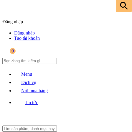
Đăng nhập
Đăng nhập
Tạo tài khoản
0
Menu
Dịch vụ
Nơi mua hàng
Tin tức