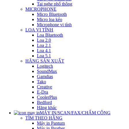
Tai nghe phổ thông
MICROPHONE
Micro Bluetooth
Micro loa kéo
Microphone vi tính
LOA VI TÍNH
Loa Bluetooth
Loa 2.0
Loa 2.1
Loa 4.1
Loa 5.1
HÃNG SẢN XUẤT
Logitech
SoundMax
Gamdias
Tako
Creative
E-Dra
CoolerPlus
Bedford
Hãng khác
MÁY IN/SCAN/FAX/CHẤM CÔNG
TÌM THEO HÃNG
Máy in Pantum
Máy in Brother