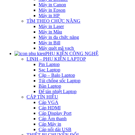
Máy in Canon
Máy in Epson
Máy in HP
TÌM THEO CHỨC NĂNG
Máy in Laser
Máy in Màu
Máy in đa chức năng
Máy in Bill
Máy quét mã vạch
PHỤ KIỆN CÔNG NGHỆ
LINH – PHỤ KIỆN LAPTOP
Pin Laptop
Sạc Laptop
Cặp – Balo Laptop
Túi chống sốc Laptop
Bàn Laptop
Đế tản nhiệt Laptop
CÁP TÍN HIỆU
Cáp VGA
Cáp HDMI
Cáp Display Port
Cáp Âm thanh
Cáp Máy in
Cáp nối dài USB
THIẾT BỊ CHUYỂN ĐỔI