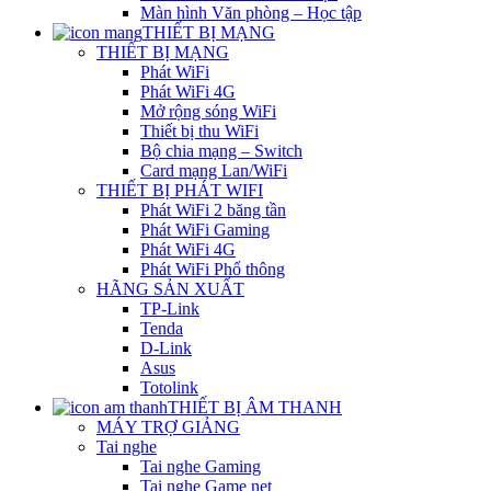
Màn hình Văn phòng – Học tập
THIẾT BỊ MẠNG
THIẾT BỊ MẠNG
Phát WiFi
Phát WiFi 4G
Mở rộng sóng WiFi
Thiết bị thu WiFi
Bộ chia mạng – Switch
Card mạng Lan/WiFi
THIẾT BỊ PHÁT WIFI
Phát WiFi 2 băng tần
Phát WiFi Gaming
Phát WiFi 4G
Phát WiFi Phổ thông
HÃNG SẢN XUẤT
TP-Link
Tenda
D-Link
Asus
Totolink
THIẾT BỊ ÂM THANH
MÁY TRỢ GIẢNG
Tai nghe
Tai nghe Gaming
Tai nghe Game net