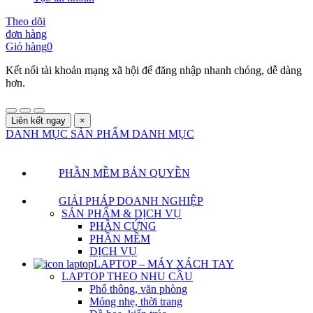
Theo dõi
đơn hàng
Giỏ hàng
0
Kết nối tài khoản mạng xã hội để đăng nhập nhanh chóng, dễ dàng
hơn.
Liên kết ngay
×
DANH MỤC SẢN PHẨM
DANH MỤC
PHẦN MỀM BẢN QUYỀN
GIẢI PHÁP DOANH NGHIỆP
SẢN PHẨM & DỊCH VỤ
PHẦN CỨNG
PHẦN MỀM
DỊCH VỤ
LAPTOP – MÁY XÁCH TAY
LAPTOP THEO NHU CẦU
Phổ thông, văn phòng
Mỏng nhẹ, thời trang