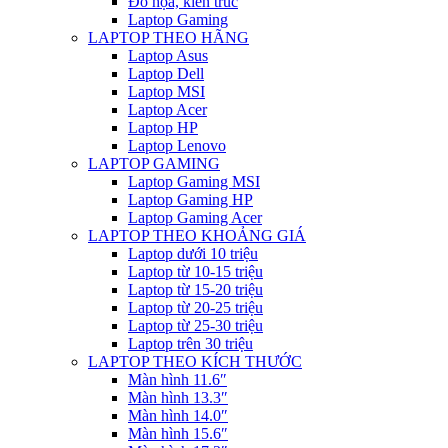
Đồ họa, kiến trúc
Laptop Gaming
LAPTOP THEO HÃNG
Laptop Asus
Laptop Dell
Laptop MSI
Laptop Acer
Laptop HP
Laptop Lenovo
LAPTOP GAMING
Laptop Gaming MSI
Laptop Gaming HP
Laptop Gaming Acer
LAPTOP THEO KHOẢNG GIÁ
Laptop dưới 10 triệu
Laptop từ 10-15 triệu
Laptop từ 15-20 triệu
Laptop từ 20-25 triệu
Laptop từ 25-30 triệu
Laptop trên 30 triệu
LAPTOP THEO KÍCH THƯỚC
Màn hình 11.6″
Màn hình 13.3″
Màn hình 14.0″
Màn hình 15.6″