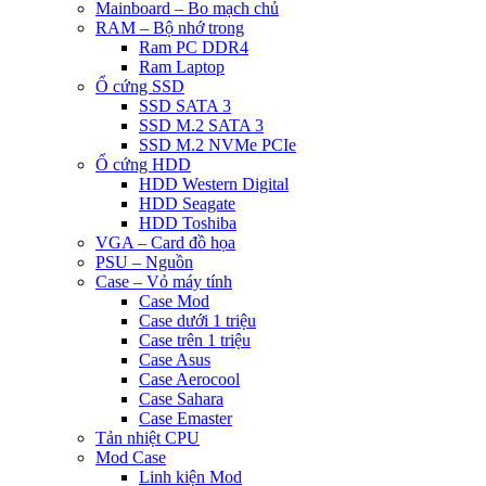
Mainboard – Bo mạch chủ
RAM – Bộ nhớ trong
Ram PC DDR4
Ram Laptop
Ổ cứng SSD
SSD SATA 3
SSD M.2 SATA 3
SSD M.2 NVMe PCIe
Ổ cứng HDD
HDD Western Digital
HDD Seagate
HDD Toshiba
VGA – Card đồ họa
PSU – Nguồn
Case – Vỏ máy tính
Case Mod
Case dưới 1 triệu
Case trên 1 triệu
Case Asus
Case Aerocool
Case Sahara
Case Emaster
Tản nhiệt CPU
Mod Case
Linh kiện Mod