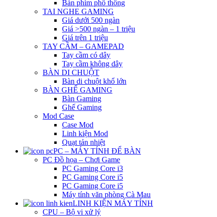
Bàn phím phổ thông
TAI NGHE GAMING
Giá dưới 500 ngàn
Giá >500 ngàn – 1 triệu
Giá trên 1 triệu
TAY CẦM – GAMEPAD
Tay cầm có dây
Tay cầm không dây
BÀN DI CHUỘT
Bàn di chuột khổ lớn
BÀN GHẾ GAMING
Bàn Gaming
Ghế Gaming
Mod Case
Case Mod
Linh kiện Mod
Quạt tản nhiệt
PC – MÁY TÍNH ĐỂ BÀN
PC Đồ họa – Chơi Game
PC Gaming Core i3
PC Gaming Core i5
PC Gaming Core i5
Máy tính văn phòng Cà Mau
LINH KIỆN MÁY TÍNH
CPU – Bộ vi xử lý