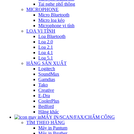
Tai nghe phổ thông
MICROPHONE
Micro Bluetooth
Micro loa kéo
Microphone vi tính
LOA VI TÍNH
Loa Bluetooth
Loa 2.0
Loa 2.1
Loa 4.1
Loa 5.1
HÃNG SẢN XUẤT
Logitech
SoundMax
Gamdias
Tako
Creative
E-Dra
CoolerPlus
Bedford
Hãng khác
MÁY IN/SCAN/FAX/CHẤM CÔNG
TÌM THEO HÃNG
Máy in Pantum
Máy in Brother