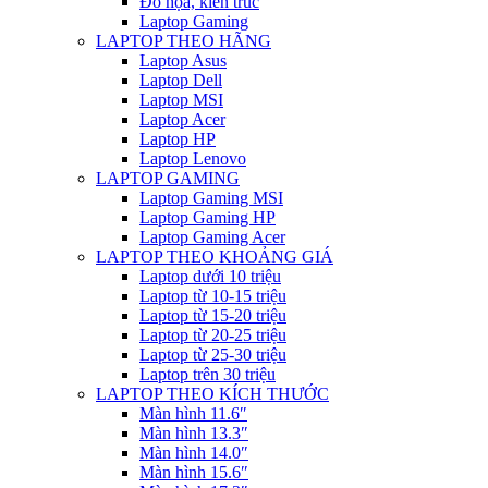
Đồ họa, kiến trúc
Laptop Gaming
LAPTOP THEO HÃNG
Laptop Asus
Laptop Dell
Laptop MSI
Laptop Acer
Laptop HP
Laptop Lenovo
LAPTOP GAMING
Laptop Gaming MSI
Laptop Gaming HP
Laptop Gaming Acer
LAPTOP THEO KHOẢNG GIÁ
Laptop dưới 10 triệu
Laptop từ 10-15 triệu
Laptop từ 15-20 triệu
Laptop từ 20-25 triệu
Laptop từ 25-30 triệu
Laptop trên 30 triệu
LAPTOP THEO KÍCH THƯỚC
Màn hình 11.6″
Màn hình 13.3″
Màn hình 14.0″
Màn hình 15.6″