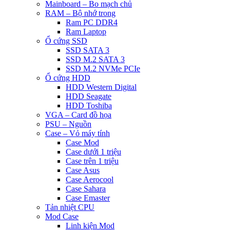
Mainboard – Bo mạch chủ
RAM – Bộ nhớ trong
Ram PC DDR4
Ram Laptop
Ổ cứng SSD
SSD SATA 3
SSD M.2 SATA 3
SSD M.2 NVMe PCIe
Ổ cứng HDD
HDD Western Digital
HDD Seagate
HDD Toshiba
VGA – Card đồ họa
PSU – Nguồn
Case – Vỏ máy tính
Case Mod
Case dưới 1 triệu
Case trên 1 triệu
Case Asus
Case Aerocool
Case Sahara
Case Emaster
Tản nhiệt CPU
Mod Case
Linh kiện Mod