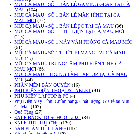
MŨI CÀ MAU - SỐ 1 BÁN LẺ GAMING GEAR TẠI CÀ
MAU
(104)
MŨI CÀ MAU - SỐ 1 BÁN LẺ MÀN HÌNH TẠI CÀ
MAU MỚI
(72)
MŨI CÀ MAU - SỐ 1 BÁN LẺ PC TẠI CÀ MAU
(36)
MŨI CÀ MAU - SỐ 1 LINH KIỆN TẠI CÀ MAU MỚI
(113)
MŨI CÀ MAU - SỐ 1 MÁY VĂN PHÒNG CÀ MAU MỚI
(61)
MŨI CÀ MAU - SỐ 1 THIẾT BỊ MẠNG TẠI CÀ MAU
MỚI
(45)
MŨI CÀ MAU - TRUNG TÂM PHỤ KIỆN TỈNH CÀ
MAU MỚI
(66)
MŨI CÀ MAU – TRUNG TÂM LAPTOP TẠI CÀ MAU
MỚI
(44)
PHẦN MỀM BẢN QUYỀN
(16)
PHỤ KIỆN ĐIỆN THOẠI & TABLET
(91)
PHỤ KIỆN LAPTOP & PC
(4)
Phụ Kiện Máy Tính: Chính hãng, Chất lượng, Giá rẻ tại Mũi
Cà Mau
(107)
Quà Tặng
(27)
SALE BACK TO SCHOOL 2025
(83)
SALE TỰU TRƯỜNG
(139)
SẢN PHẨM HẾT HÀNG
(182)
Sản phẩm khuyến mãi
(76)