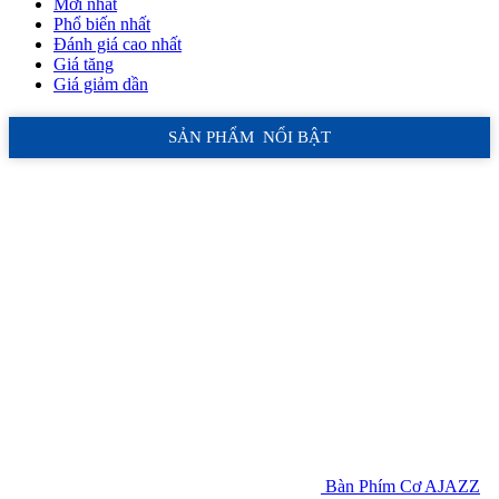
Mới nhất
Phổ biến nhất
Đánh giá cao nhất
Giá tăng
Giá giảm dần
SẢN PHẨM NỔI BẬT
Bàn Phím Cơ AJAZZ