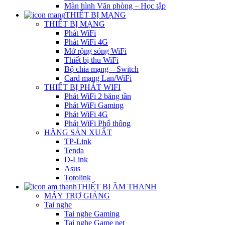
Màn hình Văn phòng – Học tập
THIẾT BỊ MẠNG
THIẾT BỊ MẠNG
Phát WiFi
Phát WiFi 4G
Mở rộng sóng WiFi
Thiết bị thu WiFi
Bộ chia mạng – Switch
Card mạng Lan/WiFi
THIẾT BỊ PHÁT WIFI
Phát WiFi 2 băng tần
Phát WiFi Gaming
Phát WiFi 4G
Phát WiFi Phổ thông
HÃNG SẢN XUẤT
TP-Link
Tenda
D-Link
Asus
Totolink
THIẾT BỊ ÂM THANH
MÁY TRỢ GIẢNG
Tai nghe
Tai nghe Gaming
Tai nghe Game net