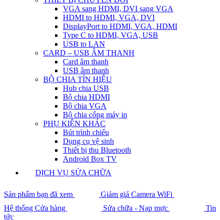
VGA sang HDMI, DVI sang VGA
HDMI to HDMI, VGA, DVI
DisplayPort to HDMI, VGA, HDMI
Type C to HDMI, VGA, USB
USB to LAN
CARD – USB ÂM THANH
Card âm thanh
USB âm thanh
BỘ CHIA TÍN HIỆU
Hub chia USB
Bộ chia HDMI
Bộ chia VGA
Bộ chia cổng máy in
PHỤ KIỆN KHÁC
Bút trình chiếu
Dụng cụ vệ sinh
Thiết bị thu Bluetooth
Android Box TV
DỊCH VỤ SỬA CHỮA
Sản phẩm bạn đã xem
Giảm giá Camera WiFi
Hệ thống Cửa hàng
Sửa chữa - Nạp mực
Tin
tức