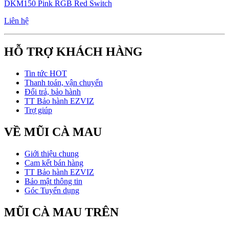
DKM150 Pink RGB Red Switch
Liên hệ
HỖ TRỢ KHÁCH HÀNG
Tin tức HOT
Thanh toán, vận chuyển
Đổi trả, bảo hành
TT Bảo hành EZVIZ
Trợ giúp
VỀ MŨI CÀ MAU
Giới thiệu chung
Cam kết bán hàng
TT Bảo hành EZVIZ
Bảo mật thông tin
Góc Tuyển dụng
MŨI CÀ MAU TRÊN