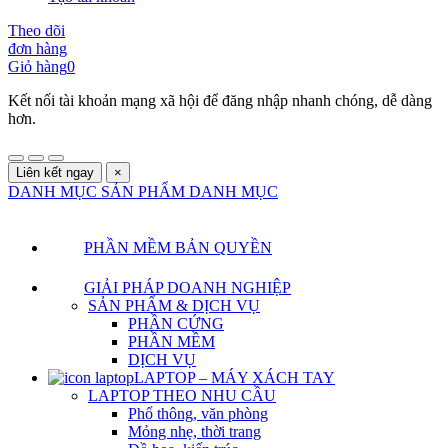
Theo dõi
đơn hàng
Giỏ hàng
0
Kết nối tài khoản mạng xã hội để đăng nhập nhanh chóng, dễ dàng
hơn.
Liên kết ngay
×
DANH MỤC SẢN PHẨM
DANH MỤC
PHẦN MỀM BẢN QUYỀN
GIẢI PHÁP DOANH NGHIỆP
SẢN PHẨM & DỊCH VỤ
PHẦN CỨNG
PHẦN MỀM
DỊCH VỤ
LAPTOP – MÁY XÁCH TAY
LAPTOP THEO NHU CẦU
Phổ thông, văn phòng
Mỏng nhẹ, thời trang