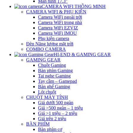
Màn hình 17.3″
CAMERA WIFI THÔNG MINH
CAMERA WIFI & PHỤ KIỆN
Camera WiFi ngoài trời
Camera WiFi trong nhà
Camera WiFi EZVIZ
Camera WiFi IMOU
Phụ kiện camera
Đèn Năng lượng mặt trời
COMBO CAMERA
HI-END & GAMING GEAR
GAMING GEAR
Chuột Gaming
Bàn phím Gaming
Tai nghe Gaming
Tay cầm – Gamepad
Bàn ghế Gaming
Lót chuột
CHUỘT MÁY TÍNH
Giá dưới 500 ngàn
Giá >500 ngàn – 1 triệu
Giá >1 triệu – 2 triệu
Giá trên 2 triệu
BÀN PHÍM
Bàn phím cơ