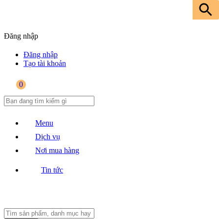
Đăng nhập
Đăng nhập
Tạo tài khoản
0
Menu
Dịch vụ
Nơi mua hàng
Tin tức