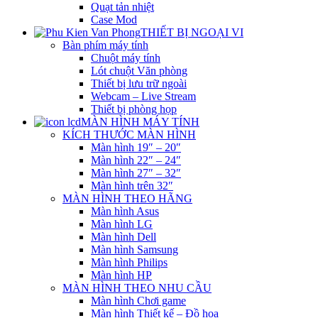
Quạt tản nhiệt
Case Mod
THIẾT BỊ NGOẠI VI
Bàn phím máy tính
Chuột máy tính
Lót chuột Văn phòng
Thiết bị lưu trữ ngoài
Webcam – Live Stream
Thiết bị phòng họp
MÀN HÌNH MÁY TÍNH
KÍCH THƯỚC MÀN HÌNH
Màn hình 19″ – 20″
Màn hình 22″ – 24″
Màn hình 27″ – 32″
Màn hình trên 32″
MÀN HÌNH THEO HÃNG
Màn hình Asus
Màn hình LG
Màn hình Dell
Màn hình Samsung
Màn hình Philips
Màn hình HP
MÀN HÌNH THEO NHU CẦU
Màn hình Chơi game
Màn hình Thiết kế – Đồ họa