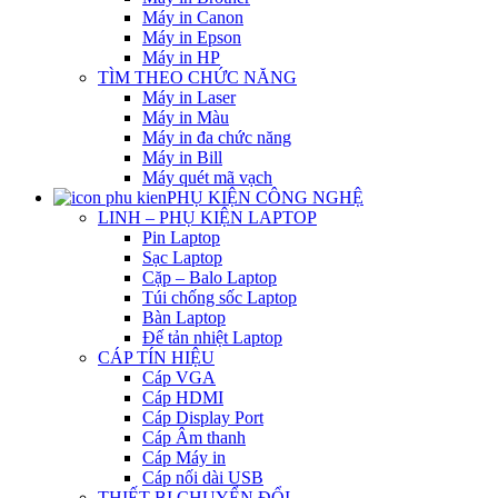
Máy in Canon
Máy in Epson
Máy in HP
TÌM THEO CHỨC NĂNG
Máy in Laser
Máy in Màu
Máy in đa chức năng
Máy in Bill
Máy quét mã vạch
PHỤ KIỆN CÔNG NGHỆ
LINH – PHỤ KIỆN LAPTOP
Pin Laptop
Sạc Laptop
Cặp – Balo Laptop
Túi chống sốc Laptop
Bàn Laptop
Đế tản nhiệt Laptop
CÁP TÍN HIỆU
Cáp VGA
Cáp HDMI
Cáp Display Port
Cáp Âm thanh
Cáp Máy in
Cáp nối dài USB
THIẾT BỊ CHUYỂN ĐỔI