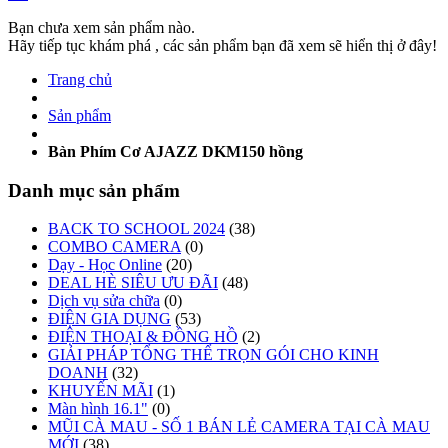
Bạn chưa xem sản phẩm nào.
Hãy tiếp tục khám phá , các sản phẩm bạn đã xem sẽ hiển thị ở đây!
Trang chủ
Sản phẩm
Bàn Phím Cơ AJAZZ DKM150 hồng
Danh mục sản phẩm
BACK TO SCHOOL 2024
(38)
COMBO CAMERA
(0)
Dạy - Học Online
(20)
DEAL HÈ SIÊU ƯU ĐÃI
(48)
Dịch vụ sửa chữa
(0)
ĐIỆN GIA DỤNG
(53)
ĐIỆN THOẠI & ĐỒNG HỒ
(2)
GIẢI PHÁP TỔNG THỂ TRỌN GÓI CHO KINH
DOANH
(32)
KHUYẾN MÃI
(1)
Màn hình 16.1"
(0)
MŨI CÀ MAU - SỐ 1 BÁN LẺ CAMERA TẠI CÀ MAU
MỚI
(38)