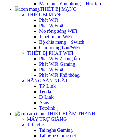
Màn hình Văn phòng – Học tập
THIẾT BỊ MẠNG
THIẾT BỊ MẠNG
Phát WiFi
Phát WiFi 4G
Mở rộng sóng WiFi
Thiết bị thu WiFi
Bộ chia mạng – Switch
Card mạng Lan/WiFi
THIẾT BỊ PHÁT WIFI
Phát WiFi 2 băng tần
Phát WiFi Gaming
Phát WiFi 4G
Phát WiFi Phổ thông
HÃNG SẢN XUẤT
TP-Link
Tenda
D-Link
Asus
Totolink
THIẾT BỊ ÂM THANH
MÁY TRỢ GIẢNG
Tai nghe
Tai nghe Gaming
Tai nghe Game net