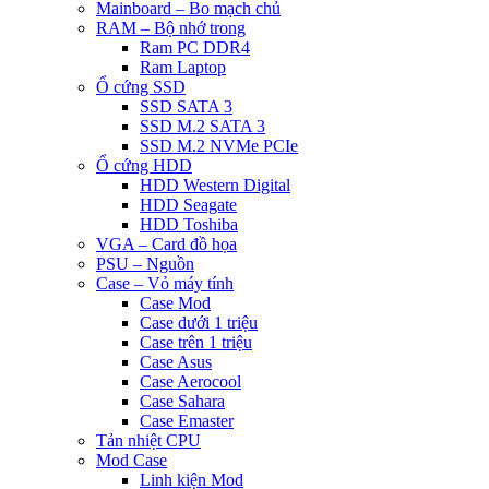
Mainboard – Bo mạch chủ
RAM – Bộ nhớ trong
Ram PC DDR4
Ram Laptop
Ổ cứng SSD
SSD SATA 3
SSD M.2 SATA 3
SSD M.2 NVMe PCIe
Ổ cứng HDD
HDD Western Digital
HDD Seagate
HDD Toshiba
VGA – Card đồ họa
PSU – Nguồn
Case – Vỏ máy tính
Case Mod
Case dưới 1 triệu
Case trên 1 triệu
Case Asus
Case Aerocool
Case Sahara
Case Emaster
Tản nhiệt CPU
Mod Case
Linh kiện Mod