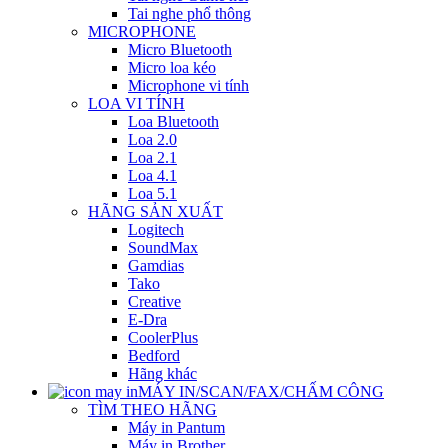
Tai nghe phổ thông
MICROPHONE
Micro Bluetooth
Micro loa kéo
Microphone vi tính
LOA VI TÍNH
Loa Bluetooth
Loa 2.0
Loa 2.1
Loa 4.1
Loa 5.1
HÃNG SẢN XUẤT
Logitech
SoundMax
Gamdias
Tako
Creative
E-Dra
CoolerPlus
Bedford
Hãng khác
MÁY IN/SCAN/FAX/CHẤM CÔNG
TÌM THEO HÃNG
Máy in Pantum
Máy in Brother