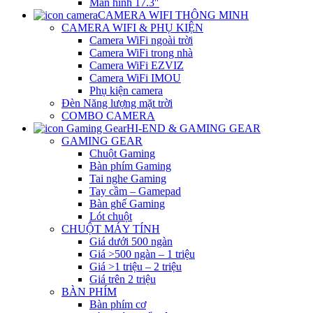
Màn hình 17.3″
CAMERA WIFI THÔNG MINH
CAMERA WIFI & PHỤ KIỆN
Camera WiFi ngoài trời
Camera WiFi trong nhà
Camera WiFi EZVIZ
Camera WiFi IMOU
Phụ kiện camera
Đèn Năng lượng mặt trời
COMBO CAMERA
HI-END & GAMING GEAR
GAMING GEAR
Chuột Gaming
Bàn phím Gaming
Tai nghe Gaming
Tay cầm – Gamepad
Bàn ghế Gaming
Lót chuột
CHUỘT MÁY TÍNH
Giá dưới 500 ngàn
Giá >500 ngàn – 1 triệu
Giá >1 triệu – 2 triệu
Giá trên 2 triệu
BÀN PHÍM
Bàn phím cơ