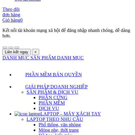
Theo dõi
đơn hàng
Giỏ hàng
0
Kết nối tài khoản mạng xã hội để đăng nhập nhanh chóng, dễ dàng
hơn.
Liên kết ngay
×
DANH MỤC SẢN PHẨM
DANH MỤC
PHẦN MỀM BẢN QUYỀN
GIẢI PHÁP DOANH NGHIỆP
SẢN PHẨM & DỊCH VỤ
PHẦN CỨNG
PHẦN MỀM
DỊCH VỤ
LAPTOP – MÁY XÁCH TAY
LAPTOP THEO NHU CẦU
Phổ thông, văn phòng
Mỏng nhẹ, thời trang