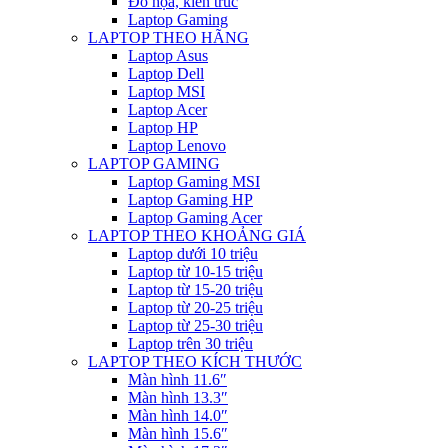
Đồ họa, kiến trúc
Laptop Gaming
LAPTOP THEO HÃNG
Laptop Asus
Laptop Dell
Laptop MSI
Laptop Acer
Laptop HP
Laptop Lenovo
LAPTOP GAMING
Laptop Gaming MSI
Laptop Gaming HP
Laptop Gaming Acer
LAPTOP THEO KHOẢNG GIÁ
Laptop dưới 10 triệu
Laptop từ 10-15 triệu
Laptop từ 15-20 triệu
Laptop từ 20-25 triệu
Laptop từ 25-30 triệu
Laptop trên 30 triệu
LAPTOP THEO KÍCH THƯỚC
Màn hình 11.6″
Màn hình 13.3″
Màn hình 14.0″
Màn hình 15.6″