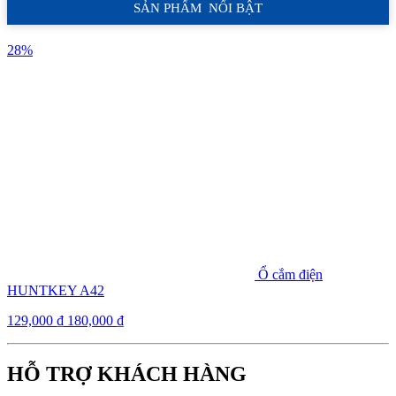
SẢN PHẨM NỔI BẬT
28%
Ổ cắm điện
HUNTKEY A42
129,000
₫
180,000
₫
HỖ TRỢ KHÁCH HÀNG