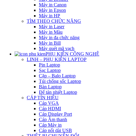
Máy in Canon
Máy in Epson
Máy in HP
TÌM THEO CHỨC NĂNG
Máy in Laser
Máy in Màu
Máy in đa chức năng
Máy in Bill
Máy quét mã vạch
PHỤ KIỆN CÔNG NGHỆ
LINH – PHỤ KIỆN LAPTOP
Pin Laptop
Sạc Laptop
Cặp – Balo Laptop
Túi chống sốc Laptop
Bàn Laptop
Đế tản nhiệt Laptop
CÁP TÍN HIỆU
Cáp VGA
Cáp HDMI
Cáp Display Port
Cáp Âm thanh
Cáp Máy in
Cáp nối dài USB
THIẾT BỊ CHUYỂN ĐỔI