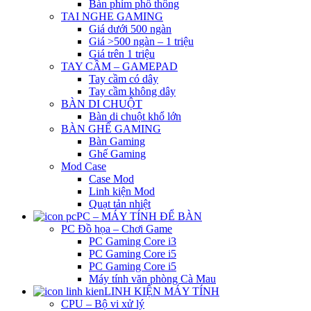
Bàn phím phổ thông
TAI NGHE GAMING
Giá dưới 500 ngàn
Giá >500 ngàn – 1 triệu
Giá trên 1 triệu
TAY CẦM – GAMEPAD
Tay cầm có dây
Tay cầm không dây
BÀN DI CHUỘT
Bàn di chuột khổ lớn
BÀN GHẾ GAMING
Bàn Gaming
Ghế Gaming
Mod Case
Case Mod
Linh kiện Mod
Quạt tản nhiệt
PC – MÁY TÍNH ĐỂ BÀN
PC Đồ họa – Chơi Game
PC Gaming Core i3
PC Gaming Core i5
PC Gaming Core i5
Máy tính văn phòng Cà Mau
LINH KIỆN MÁY TÍNH
CPU – Bộ vi xử lý