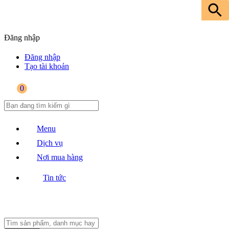
Đăng nhập
Đăng nhập
Tạo tài khoản
0
Menu
Dịch vụ
Nơi mua hàng
Tin tức