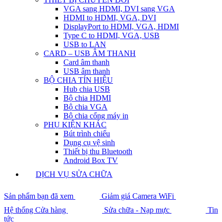
VGA sang HDMI, DVI sang VGA
HDMI to HDMI, VGA, DVI
DisplayPort to HDMI, VGA, HDMI
Type C to HDMI, VGA, USB
USB to LAN
CARD – USB ÂM THANH
Card âm thanh
USB âm thanh
BỘ CHIA TÍN HIỆU
Hub chia USB
Bộ chia HDMI
Bộ chia VGA
Bộ chia cổng máy in
PHỤ KIỆN KHÁC
Bút trình chiếu
Dụng cụ vệ sinh
Thiết bị thu Bluetooth
Android Box TV
DỊCH VỤ SỬA CHỮA
Sản phẩm bạn đã xem
Giảm giá Camera WiFi
Hệ thống Cửa hàng
Sửa chữa - Nạp mực
Tin
tức