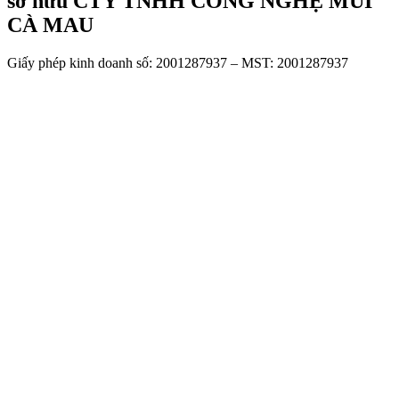
sở hữu CTY TNHH CÔNG NGHỆ MŨI
CÀ MAU
Giấy phép kinh doanh số: 2001287937 – MST: 2001287937