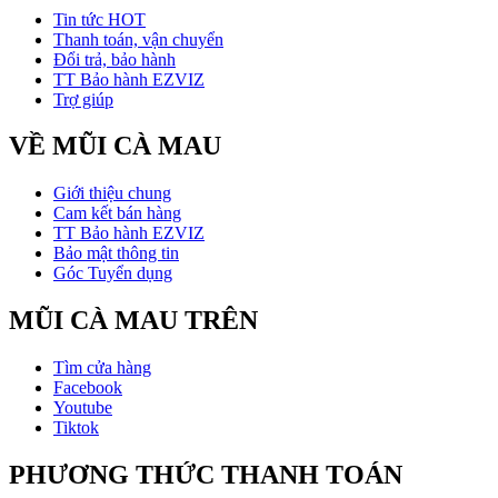
Tin tức HOT
Thanh toán, vận chuyển
Đổi trả, bảo hành
TT Bảo hành EZVIZ
Trợ giúp
VỀ MŨI CÀ MAU
Giới thiệu chung
Cam kết bán hàng
TT Bảo hành EZVIZ
Bảo mật thông tin
Góc Tuyển dụng
MŨI CÀ MAU TRÊN
Tìm cửa hàng
Facebook
Youtube
Tiktok
PHƯƠNG THỨC THANH TOÁN