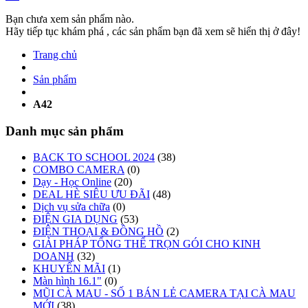
Bạn chưa xem sản phẩm nào.
Hãy tiếp tục khám phá , các sản phẩm bạn đã xem sẽ hiển thị ở đây!
Trang chủ
Sản phẩm
A42
Danh mục sản phẩm
BACK TO SCHOOL 2024
(38)
COMBO CAMERA
(0)
Dạy - Học Online
(20)
DEAL HÈ SIÊU ƯU ĐÃI
(48)
Dịch vụ sửa chữa
(0)
ĐIỆN GIA DỤNG
(53)
ĐIỆN THOẠI & ĐỒNG HỒ
(2)
GIẢI PHÁP TỔNG THỂ TRỌN GÓI CHO KINH
DOANH
(32)
KHUYẾN MÃI
(1)
Màn hình 16.1"
(0)
MŨI CÀ MAU - SỐ 1 BÁN LẺ CAMERA TẠI CÀ MAU
MỚI
(38)