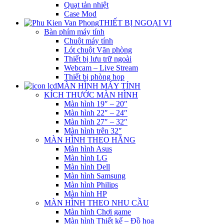
Quạt tản nhiệt
Case Mod
THIẾT BỊ NGOẠI VI
Bàn phím máy tính
Chuột máy tính
Lót chuột Văn phòng
Thiết bị lưu trữ ngoài
Webcam – Live Stream
Thiết bị phòng họp
MÀN HÌNH MÁY TÍNH
KÍCH THƯỚC MÀN HÌNH
Màn hình 19″ – 20″
Màn hình 22″ – 24″
Màn hình 27″ – 32″
Màn hình trên 32″
MÀN HÌNH THEO HÃNG
Màn hình Asus
Màn hình LG
Màn hình Dell
Màn hình Samsung
Màn hình Philips
Màn hình HP
MÀN HÌNH THEO NHU CẦU
Màn hình Chơi game
Màn hình Thiết kế – Đồ họa