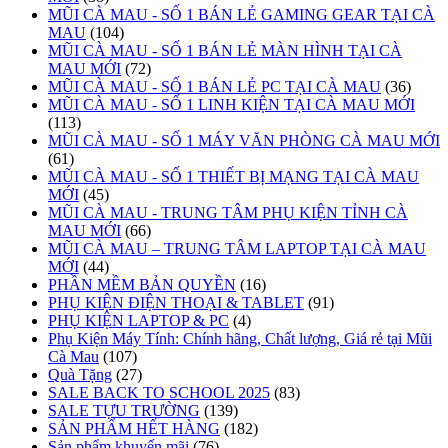
MŨI CÀ MAU - SỐ 1 BÁN LẺ GAMING GEAR TẠI CÀ
MAU
(104)
MŨI CÀ MAU - SỐ 1 BÁN LẺ MÀN HÌNH TẠI CÀ
MAU MỚI
(72)
MŨI CÀ MAU - SỐ 1 BÁN LẺ PC TẠI CÀ MAU
(36)
MŨI CÀ MAU - SỐ 1 LINH KIỆN TẠI CÀ MAU MỚI
(113)
MŨI CÀ MAU - SỐ 1 MÁY VĂN PHÒNG CÀ MAU MỚI
(61)
MŨI CÀ MAU - SỐ 1 THIẾT BỊ MẠNG TẠI CÀ MAU
MỚI
(45)
MŨI CÀ MAU - TRUNG TÂM PHỤ KIỆN TỈNH CÀ
MAU MỚI
(66)
MŨI CÀ MAU – TRUNG TÂM LAPTOP TẠI CÀ MAU
MỚI
(44)
PHẦN MỀM BẢN QUYỀN
(16)
PHỤ KIỆN ĐIỆN THOẠI & TABLET
(91)
PHỤ KIỆN LAPTOP & PC
(4)
Phụ Kiện Máy Tính: Chính hãng, Chất lượng, Giá rẻ tại Mũi
Cà Mau
(107)
Quà Tặng
(27)
SALE BACK TO SCHOOL 2025
(83)
SALE TỰU TRƯỜNG
(139)
SẢN PHẨM HẾT HÀNG
(182)
Sản phẩm khuyến mãi
(76)